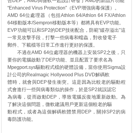
合DEP，AMD與微軟一起設計研發了AMD的新晶片功能
“Enhanced Virus Protection”（EVP增強病毒保護）。
AMD 64位處理器（包括Athlon 64/Athlon 64 FX/Athlon
64移動版本/Sempron移動版本等）都將具有EVP功能。
EVP功能可以和SP2的DEP技術配合，防範“緩存溢出”這
一常見攻擊手段，打擊一些病毒和蠕蟲，對收發電子
郵件、下載檔等日常工作進行更好的保護。
不過在AMD 64位處理器的機器上安裝SP2之後，只
要你的電腦啟動了DEP功能、並且配置了要求名為
Mpegport.sys驅動程式檔的硬體設備，當你使用Sigma設
計公司的Realmagic Hollywood Plus DVD解碼軟
體時，就會與DEP發生衝突。這是因為比較老的驅動程
式會進行一些與病毒類似的操作，於是SP2就誤認它
為病毒，從而啟動DEP，導致電腦反復地重新啟動。為
了解決這個問題，微軟建議用戶更新這個較老的驅
動程式，或者為這個解碼軟體禁用DEP，關掉SP2的病
毒防護功能。