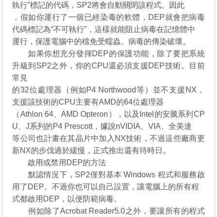
執行”標記的代碼，SP2將會自動關閉該程式。因此
，假如你運行了一個已經染毒的軟體，DEP就會把病毒
代碼標記為“不可執行”，這樣就能阻止病毒在記憶體中
運行，保護電腦中的檔免受蠕蟲、病毒的傳染破壞。
如果你想充分發揮DEP的保護功能，除了要把系統
升級到SP2之外，你的CPU還必須支援DEP技術。目前
常見
的32位處理器（例如P4 Northwood等）並不支援NX，
支援該技術的CPU主要有AMD的64位處理器
（Athlon 64、AMD Opteron），以及Intel的安騰系列CP
U、J系列的P4 Prescott，據說nVIDIA、VIA、全美達
等公司也計畫在其晶片中加入NX技術，不過這些廠商更
新NX的步伐過於緩慢，正式推出還有待時日。
啟用或禁用DEP的方法
默認情況下，SP2僅對基本 Windows 程式和服務啟
用了DEP。不過你也可以自己設置，讓電腦上的所有程
式都啟用DEP，以便防範病毒。
例如除了Acrobat Reader5.0之外，要讓所有的程式