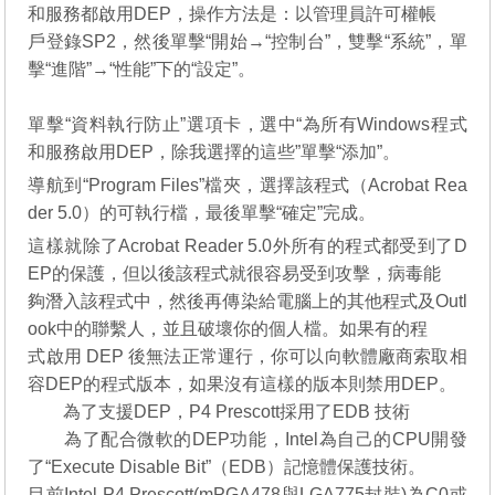
和服務都啟用DEP，操作方法是：以管理員許可權帳
戶登錄SP2，然後單擊“開始→“控制台”，雙擊“系統”，單
擊“進階”→“性能”下的“設定”。
單擊“資料執行防止”選項卡，選中“為所有Windows程式
和服務啟用DEP，除我選擇的這些”單擊“添加”。
導航到“Program Files”檔夾，選擇該程式（Acrobat Rea
der 5.0）的可執行檔，最後單擊“確定”完成。
這樣就除了Acrobat Reader 5.0外所有的程式都受到了D
EP的保護，但以後該程式就很容易受到攻擊，病毒能
夠潛入該程式中，然後再傳染給電腦上的其他程式及Outl
ook中的聯繫人，並且破壞你的個人檔。如果有的程
式啟用 DEP 後無法正常運行，你可以向軟體廠商索取相
容DEP的程式版本，如果沒有這樣的版本則禁用DEP。
為了支援DEP，P4 Prescott採用了EDB 技術
為了配合微軟的DEP功能，Intel為自己的CPU開發
了“Execute Disable Bit”（EDB）記憶體保護技術。
目前Intel P4 Prescott(mPGA478與LGA775封裝)為C0或