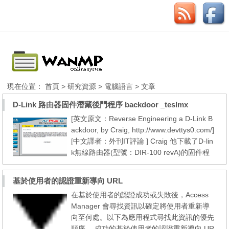
現在位置：
首頁
>
研究資源
>
電腦語言
> 文章
D-Link 路由器固件潛藏後門程序 backdoor _teslmx
[英文原文：Reverse Engineering a D-Link B
ackdoor, by Craig, http://www.devttys0.com/]
[中文譯者：外刊IT評論 ] Craig 他下載了D-lin
k無線路由器(型號：DIR-100 revA)的固件程
序 v1.13。使用工具Binwalk，很快的就從中發
現並提取出一個只讀SquashFS文件系統，沒
基於使用者的認證重新導向 URL
用多大功夫就將這個固件程序的web server(/b
在基於使用者的認證成功或失敗後，Access
in/webs)加載到了IDA中： 基於上面的字符信
Manager 會尋找資訊以確定將使用者重新導
息可以看出，這個/bin/webs二進製程序是一
向至何處。以下為應用程式尋找此資訊的優先
個修改版...
順序。 成功的基於使用者的認證重新導向 UR