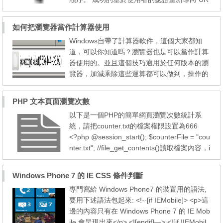
L 成功的基於使用者的認證，其重新導向 URL
是以此優先順序檢查下列位置決定的： 認證
如何把瀏覽器當作計算器使用
模組設定的 URL。 goto 登入 URL 參數設定
Windows自帶了計算器軟件，這個大家都知
的 URL。 clientType 自訂檔案中為使用者設
道，可以你知道嗎？瀏覽器也是可以當作計算
定檔 (amUser.xml) 的 iplanet-am-user-succe
器使用的。並且這個技巧適用於任何版本的瀏
ss-url 屬性設定的...
覽器，加減乘除這些運算都可以做到，操作的
方式甚至比自帶的MS計算機更加的直觀和方
便。 這個技巧可以在任何種類的瀏覽器中使
PHP 文本頁面瀏覽次數
用，並且和系統是無關的，操作也十分簡單，
以下是一個PHP的簡單網頁瀏覽次數統計系
還可以列出整個的計算公式，一次得出最後的
統，請把counter.txt的檔案權限設置為666
結果。這個是普通的計算器沒得比的，如果你
<?php @session_start(); $counterFile = "cou
的朋友看到​​你這個操作...
nter.txt"; //file_get_contents()讀取檔案內容，i
ntval()把String變為Integer $counter = intval(f
ile_get_contents($counterFile)); //設置SESSI
Windows Phone 7 的 IE CSS 條件判斷
ON防止不停刷新頁面 if($_SESSION['counte
專門寫給 Windows Phone7 的裝置用的語法,
d']!=1){ //開啟檔案為寫入，並設置為0 $fp =
要用下述語法包起來: <!--[if IEMobile]> <p>這
@fopen($counterFile,...
邊的內容只有在 Windows Phone 7 的 IE Mob
ile 會呈現出來</p> <![endif]—> <![if !IEMobil