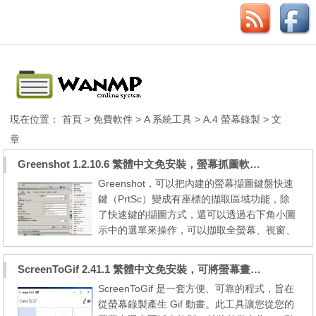
現在位置：
首頁
>
免費軟件
>
A 系統工具
>
A.4 螢幕錄製
> 文
章
Greenshot 1.2.10.6 繁體中文免安裝，螢幕抓圖軟體，1.3.315 安裝版
Greenshot，可以把內建的螢幕擷圖鍵盤快速
鍵（PrtSc）變成有座標的擷取區域功能，除
了快速鍵的擷圖方式，還可以透過右下角小圖
示中的選單來操作，可以擷取全螢幕、視窗、
指定區域、上次區域、整個網頁（擷取Interne
t Explorer）；除了內建圖片編輯器之外，可
ScreenToGif 2.41.1 繁體中文免安裝，可將螢幕畫面錄影成 Gif 動畫
以將上傳到Dropbox、Picasa、Flickr、Imgu
ScreenToGif 是一套方便、可靠的程式，旨在
r、Photobucket、Confluence、Box，另外，
從螢幕錄製產生 Gif 動畫。此工具讓您從您的
擷取後可以直接傳送電子郵件、使用Office軟