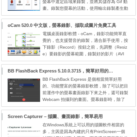
螢幕中選定區域來錄製，並將其儲存為 Gif 動
體開啟、傳送到印表機...
畫。錄製您螢幕的活動，使用輸出錄製產生動
畫，然後將它儲存到您的桌面。它的工作原
理:使用內建螢幕錄製器，該應用程式擷取桌
oCam 520.0 中文版，螢幕錄影、擷取成圖片免費工具
面活動並使用它來建立 GIF 格式的動畫。錄
電腦桌面錄影軟體 - oCam，錄影功能簡單直
影完成後，還可一步一步檢視被錄下來的畫
覺的，也支援聲音的錄製，適合新手使用，按
面，如果哪些畫面你不要的話，還可個別刪除
下錄影（Record）按鈕之前，先調整（Resiz
掉，相當簡單且方便。 ...
e）要錄影的螢幕範圍，錄製好的影片（AVI
檔）會儲存於「我的文件」資料夾，也可以安
裝其他影片編碼，以便將影片儲存成其他格
BB FlashBack Express 5.10.0.3715，簡單好用的螢幕錄影工具
式。 官方網站：Ohsoft 軟體性質：免費軟體
BB FlashBack Express 是個相當簡單好用
注意！安裝版之安裝過程中會「更改瀏覽器首
的、功能豐富的螢幕錄影軟體，除了可以把目
頁」，但可以取消勾選。免安裝中文版會被防
前運作中的螢幕畫面錄影下來之外，還可錄製
毒軟體誤判為有毒，請...
Webcam 拍攝到的畫面。螢幕錄影時，除了
可同時錄音之外還可自動偵測滑鼠點擊與鍵盤
輸入等動作，並用顯目的紅、黃色圈圈標示點
Screen Capturer – 擷圖、畫面錄影，簡單易用
按滑鼠的動作。另外還內建了 BB FlashBack
在Windows系統上可以用的擷圖軟件相當的
Express Player 播放器功能，我們可以在播放
多，主因是因為內建的只有PrintScreen一個
器中詳細檢視每個影格與畫面、聲音，並將指