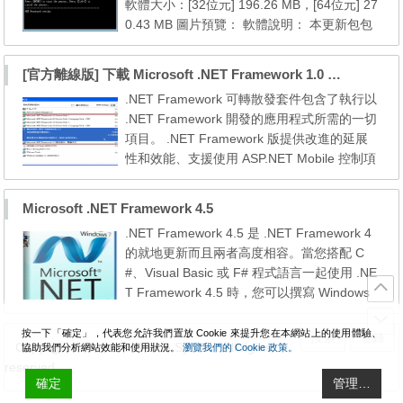
軟體大小：[32位元] 196.26 MB，[64位元] 27
- v20...
0.43 MB 圖片預覽： 軟體說明： 本更新包包
含 Win7 SP1 [32/64位元] 的.NET Framework
4.8 的檔案及所有更新，可直接從 Microsoft .
[官方離線版] 下載 Microsoft .NET Framework 1.0 – 4.8 可轉散發套件全版本 (獨立安裝包)
NET Framework 4、4.5、4.5.1、4.5.2、4.
.NET Framework 可轉散發套件包含了執行以
6、4.6.1、4.6.2、4.7、4.7.1 及 4.7.2 更新。
.NET Framework 開發的應用程式所需的一切
此套件包原意是為了在使用 [Windows 7 SP1
項目。 .NET Framework 版提供改進的延展
Update Pac...
性和效能、支援使用 ASP.NET Mobile 控制項
(先前稱為 Microsoft Mobile Internet Toolkit)
的行動裝置開發、支援 Internet Protocol Vers
Microsoft .NET Framework 4.5
ion 6 以及與開放式資料庫連接 (Open Databa
.NET Framework 4.5 是 .NET Framework 4
se Connectivity，ODBC) 和 Oracle 資料庫進
的就地更新而且兩者高度相容。當您搭配 C
行原生通訊的 ADO.NET 類別；也可以利用程
#、Visual Basic 或 F# 程式語言一起使用 .NE
式碼存取安...
T Framework 4.5 時，您可以撰寫 Windows
應用程式。.NET Framework 4.5 包含 C#、Vi
sual Basic 和 F# 適用的重要語言和架構增強
按一下「確定」，代表您允許我們置放 Cookie 來提升您在本網站上的使用體驗、
搜索
登錄
Copyright © WanMP Online System. All rights
協助我們分析網站效能和使用狀況。
瀏覽我們的 Cookie 政策。
功能 (好讓您能夠更輕鬆地撰寫非同步程式
reserved.
碼)，也就是混合同步程式碼中的控制流程、
確定
管理…
具高度回應性的 UI 和 Web 應用程式延展性。