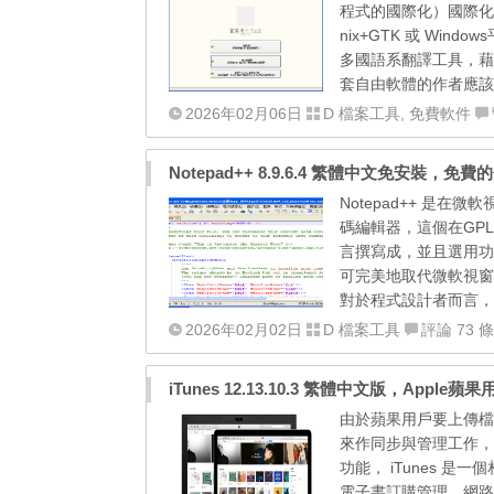
程式的國際化）國際化
nix+GTK 或 Win
多國語系翻譯工具，藉由
套自由軟體的作者應該不少，
2026年02月06日
D 檔案工具
,
免費軟件
Notepad++ 8.9.6.4 繁體中文免安裝，免
Notepad++ 是
碼編輯器，這個在GPL許可
言撰寫成，並且選用功能強
可完美地取代微軟視窗的
對於程式設計者而言， N
2026年02月02日
D 檔案工具
評論 73 條
iTunes 12.13.10.3 繁體中文版，Apple
由於蘋果用戶要上傳檔案或
來作同步與管理工作，使得
功能， iTunes 是
電子書訂購管理、網路廣