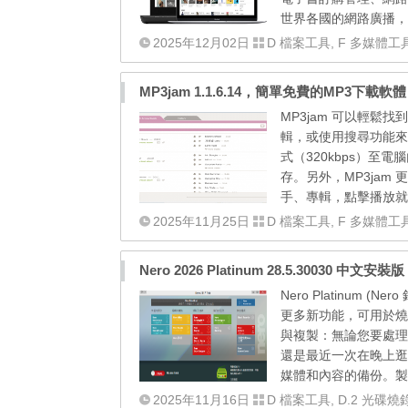
世界各國的網路廣播，也
2025年12月02日
D 檔案工具
,
F 多媒體工
MP3jam 1.1.6.14，簡單免費的MP3下載軟體
MP3jam 可以輕鬆找
輯，或使用搜尋功能來
式（320kbps）
存。另外，MP3ja
手、專輯，點擊播放就能開
2025年11月25日
D 檔案工具
,
F 多媒體工
Nero 2026 Platinum 28.5.3003
Nero Platinum 
更多新功能，可用於燒
與複製：無論您要處理音樂
還是最近一次在晚上逛街
媒體和內容的備份。製
2025年11月16日
D 檔案工具
,
D.2 光碟燒