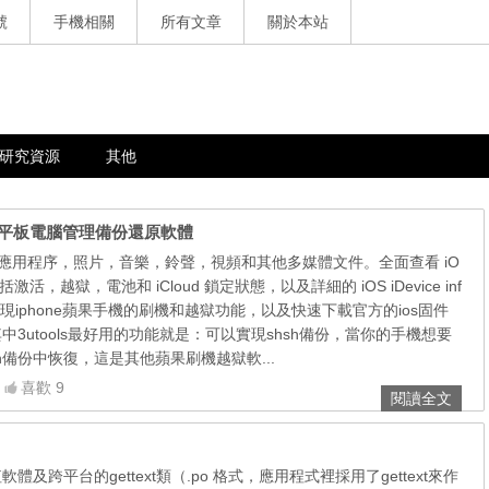
號
手機相關
所有文章
關於本站
研究資源
其他
Pad 手機平板電腦管理備份還原軟體
鬆管理應用程序，照片，音樂，鈴聲，視頻和其他多媒體文件。全面查看 iO
活，越獄，電池和 iCloud 鎖定狀態，以及詳細的 iOS iDevice inf
鬆實現iphone蘋果手機的刷機和越獄功能，以及快速下載官方的ios固件
其中3utools最好用的功能就是：可以實現shsh備份，當你的手機想要
h備份中恢復，這是其他蘋果刷機越獄軟...
喜歡 9
閱讀全文
值軟體及跨平台的gettext類（.po 格式，應用程式裡採用了gettext來作