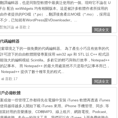
翻譯編輯器，也是同類型軟體中最廣泛使用的一個。現時它不論在 U
dows平台 配合 wxWidgets 均有相關版本。這是被許多軟體作者所採用的
作者提供的PO檔（*.po），翻譯後會產出MO檔（*.mo），採用這
已知就有WordPress跟VDownloader。...
暫無評論
喜歡 2
閱讀全文
費的代碼編輯器
在微軟視窗環境之下的一個免費的代碼編輯器。 為了產生小巧且有效率的代
證下的自由軟體開發專案採用 win32 api 和 STL 以 C++ 程式語
大的編輯模組 Scintilla。多虧它的輕巧與執行效率，Notepad++
記事本。 而 Notepad++ 的最大用處當然不只是取代記事本而已，
otepad++ 提供了數十種常見的程式...
喜歡 17
閱讀全文
蘋果用戶必備軟體
做一些管理工作都得先在電腦中安裝 iTunes 軟體再透過 iTunes
越得越多人開始下載 iTunes 來用。iPhone 手機管理、同步..等
一個相當好用的音樂播放、CD轉MP3、線上租片、網路電視、Podcast、
播收聽.. 多合一的強大工具，我們可以在 iTunes 上面免費收聽全