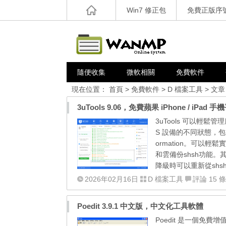
Win7 修正包
免費正版序
隨便收集
微軟相關
免費軟件
現在位置：
首頁
>
免費軟件
>
D 檔案工具
> 文章
3uTools 9.06，免費蘋果 iPhone / i
3uTools 可以輕
S 設備的不同狀態，包括激
ormation。可以輕
和雲備份shsh功能。
降級時可以重新從shs
2026年02月16日
D 檔案工具
評論 15 條
Poedit 3.9.1 中文版，中文化工具軟體
Poedit 是一個免費增