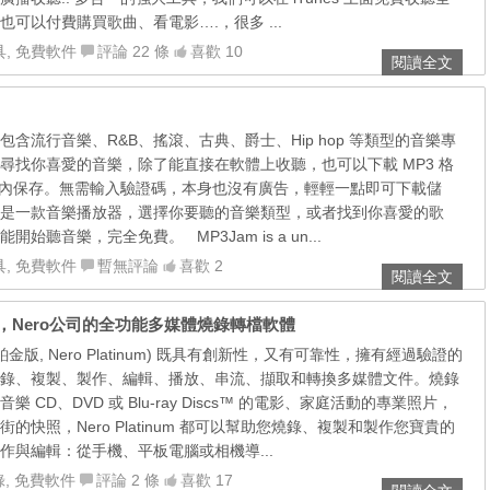
可以付費購買歌曲、看電影….，很多 ...
具
,
免費軟件
評論 22 條
喜歡 10
閱讀全文
到包含流行音樂、R&B、搖滾、古典、爵士、Hip hop 等類型的音樂專
尋找你喜愛的音樂，除了能直接在軟體上收聽，也可以下載 MP3 格
至電腦內保存。無需輸入驗證碼，本身也沒有廣告，輕輕一點即可下載儲
m 更是一款音樂播放器，選擇你要聽的音樂類型，或者找到你喜愛的歌
始聽音樂，完全免費。 MP3Jam is a un...
具
,
免費軟件
暫無評論
喜歡 2
閱讀全文
0 中文安裝版，Nero公司的全功能多媒體燒錄轉檔軟體
(Nero 鉑金版, Nero Platinum) 既具有創新性，又有可靠性，擁有經過驗證的
錄、複製、製作、編輯、播放、串流、擷取和轉換多媒體文件。燒錄
 CD、DVD 或 Blu-ray Discs™ 的電影、家庭活動的專業照片，
的快照，Nero Platinum 都可以幫助您燒錄、複製和製作您寶貴的
作與編輯：從手機、平板電腦或相機導...
錄
,
免費軟件
評論 2 條
喜歡 17