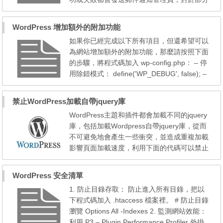
用戶並不希望程序自動更新，而是想在更新前
確認一下或者備份一下程序修改過的文件，因
WordPress 增加額外的附加功能
此需要關閉自動更新功能，而wordpress程序
如果你已經完成以下所有項目，但還希望可以
也預留了關閉自動更新保留更新提示的接口。
為網站增加額外的附加功能，那麼請按照下面
關閉自動更新可以在主題functions.php函數文
的步驟，將程式碼加入 wp-config.php： – 停
件和程序的wp-confi...
用除錯模式： define('WP_DEBUG', false); –
停用 WordPress 更新： // 完整停用自動更新
define( 'AUTOMATIC_UPDATER_DISABLE
禁止WordPress加載自帶jquery庫
D', true ); // 停用所有核心更新 define( 'WP_A
WordPress主題和插件都會加載不同的jquery
UTO_UPDATE_CORE', true ); – 控制文章版
庫，包括加載Wordpress自帶jquery庫，從而
本： // 限制儲存的文章版本。限制為 10 個。
不可避免地會產生一些衝突，並造成重複加載
define('WP_...
影響頁面加載速度，利用下面的代碼可以禁止
加載Wordpress自帶的jquery庫，避免JS衝
突。 方法一： // 禁止加載默認jquery庫 functi
WordPress 安全清單
on my_enqueue_scripts() { wp_deregister_s
1. 防止目錄存取： 防止進入所有目錄，把以
cript('jquery'); } add_action( 'wp_enqueue_s
下程式碼加入 .htaccess 檔案裡。 # 防止目錄
cripts', 'my_enqueue_scripts', 1 ); 方法二：
瀏覽 Options All -Indexes 2. 監測網站效能：
// 禁...
利用 P3 – Plugin Performance Profiler 外掛