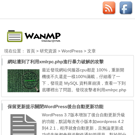
現在位置：
首頁
>
研究資源
>
WordPress
> 文章
網站遭到了利用xmlrpc.php進行暴力破解的攻擊
最近發現網站伺服器cpu都是 100%，重新開
機後不久還是一樣100%滿載，仔細看了一
下，發現是 MySQL 資料庫崩潰，查看一下到
底哪裡出了問題。發現攻擊者利用xmlrpc.php
提供的接口嘗試猜解用戶的密碼，做頻繁的嘗
試。 XML-RPC 這個功能在預設的情況下就是
保留更新提示關閉WordPress後台自動更新功能
啟用的，而XML-RPC有什麼作用呢？ XML-R
WordPress 3.7版本增加了後台自動更新升級
PC是一種遠端程序呼叫的分佈式計算協議，
的功能，默認每次有小版本如wordpress 4.2
並使用HTTP協議作為傳送機制。 (pingbacks
到4.2.1，程序就會自動更新，且無論更新成
and trackbacks) 估計攻擊的...
功或失敗都會發送郵件通知管理員，對於部分