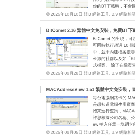
你的BT下載時，不會
2025年10月10日
B 網路工具
,
B.9 網路相
BitComet 2.16 繁體中文免安裝，免費B
BitComet 的出
可同時執行超過 10 
中，並未內建檔案搜尋
來源的社群以及如「B
式檔案。 除了在檔案查詢
2025年09月28日
B 網路工具
,
B.9 網路相
MACAddressView 1.51 繁體中文免安
每台電腦網路卡的 MAC 
是想知道電腦生產廠商所分配
體來進行查詢，MACAdd
許您根據公司名稱、公司位
ew 輸入任意一塊網卡
2025年09月05日
B 網路工具
,
B.9 網路相