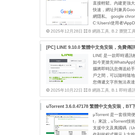
直接輕鬆。內建更強大的
快速，網址列兼具Go
網隱私。 google chrome
C:\Users\使用者\AppDat
2025年12月28日
B 網路工具
,
B.2 瀏覽工
[PC] LINE 9.10.0 繁體中文免安裝，免費
LINE 是一款即時通
如今更搶先WhatsAp
腦將即時訊息傳送給手
戶之間，可以隨時隨地
您傳遞文字所無法表達的
2025年10月22日
B 網路工具
,
B.1 即時通
uTorrent 3.6.0.47178 繁體中文免安裝，B
μTorrent 是一套
t」來說，uTorren
支援中文及萬國碼（U
作列的程式圖示上方按滑