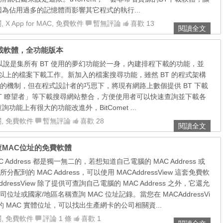
因為佔用過多的記憶體而影響其它程式的執行...
關
,
X App for MAC
,
免費軟件
暫無評論
喜歡 13
閱讀全文
T下載軟體，全功能版本
現，可以說是集所有 BT 使用的夢幻功能於一身，內建排程下載的功能，並
個以上的檔案下載工作。新加入的檔案搜尋功能，雖然 BT 的程式架構
的機制，但在程式設計者的巧思下，將現有網路上數個提供 BT 下載
T 瞭望者」等下載搜尋網站整合，方便使用者可以快速查詢並下載各
功能上有很大的功能改進外，BitComet ...
關
,
免費軟件
暫無評論
喜歡 28
閱讀全文
裝，查MAC位址的免費軟體
Address 都是獨一無二的，若想知道自己電腦的 MAC Address 或
到的 MAC Address，可以使用 MACAddressView 這套免費軟
ressView 除了提供可查詢自己電腦的 MAC Address 之外，它還允
址或國家/地區名稱查詢 MAC 位址記錄。當您在 MACAddressVi
的 MAC 實體位址，可以找出生產網卡的公司相關資...
關
,
免費軟件
評論 1 條
喜歡 1