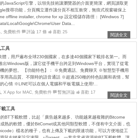
JavaScript引擎，以領先技術讓瀏覽器的介面更簡潔，網頁讀取更
ogle搜尋功能，分頁獨立運作讓分頁不相互衝突，無痕式視窗確保上
 offline installer, chrome for xp 設定檔儲存路徑： [Windwos 7]
a\Local\Google\Chrome\User Data...
具
,
免費軟件
評論 17 條
喜歡 25
閱讀全文
傳訊工具
訊軟體，用戶遍布全球230個國家，在多達40個國家下載排名第一。而
p推出Windows版，讓它從手機平台跨足到Windows平台，實現了從電
機的夢想。 【功能特色】： ※免費通話、免費聊天 ※智慧型手機用
享用高品質、不限時的語音通話 ※超過250種的特色貼圖和表情，幫
心情 ※LINE可以在個人電腦和平板電腦上使用!...
訊
,
X App for MAC
,
免費軟件
暫無評論
喜歡 17
閱讀全文
T下載工具
很簡便的BT下載軟體，比起「廣告越來越多、功能越來越複雜的Bitcome
t技術成熟的軟體，優於BitComet或其他同類型軟體，不僅有中文介面，也
nicode）檔名的種子，也有上傳及下載的限速功能，可以方便地從工
鼠右鍵來設定速限。uTorrent，一套非常省資源的BT下載軟體，讓