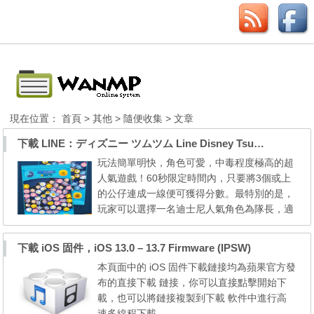
現在位置：
首頁
>
其他
>
隨便收集
> 文章
下載 LINE：ディズニー ツムツム Line Disney Tsum Tsum APK
玩法簡單明快，角色可愛，中毒程度極高的超
人氣遊戲！60秒限定時間內，只要將3個或上
的公仔連成一線便可獲得分數。最特別的是，
玩家可以選擇一名迪士尼人氣角色為隊長，適
時發動多彩技能，獲得更多分數！！ -----------
----- ---------------- ---------------- ----------------
下載 iOS 固件，iOS 13.0 – 13.7 Firmware (IPSW)
(JP) 日文版 LINEディズニー ツムツム Line D
本頁面中的 iOS 固件下載鏈接均為蘋果官方發
isney Tsum Tsum 下載點 (Download Link) ---
布的直接下載 鏈接，你可以直接點擊開始下
------------- (English) 英文...
載，也可以將鏈接複製到下載 軟件中進行高
速多線程下載。