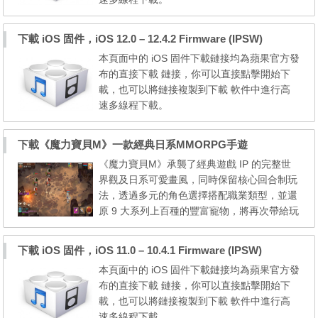
————————————————— iOS
13.7 固件下载 iPhone iPhone 11 Pro Max i
下載 iOS 固件，iOS 12.0 – 12.4.2 Firmware (IPSW)
Phone 11 Pro iPhone XS Max iPhone XS iPh
本頁面中的 iOS 固件下載鏈接均為蘋果官方發
one 11 iPhone XR iPhone X iPhone 8 iPhone
布的直接下載 鏈接，你可以直接點擊開始下
7 iPhone 8 Plus iPhone 7 Plus iPhone SE (2
載，也可以將鏈接複製到下載 軟件中進行高
代) iPhone SE iPhone 6s iPhone 6s Plus ...
速多線程下載。
————————————————— iOS
12.4.2 固件下载 iPhone iPhone 5s GSM iPh
下載《魔力寶貝M》一款經典日系MMORPG手遊
one 5s CDMA iPhone 6 Plus (iPhone7,1) iPh
《魔力寶貝M》承襲了經典遊戲 IP 的完整世
one 6 (iPhone7,2) iPad iPad Air WiFi iPad A
界觀及日系可愛畫風，同時保留核心回合制玩
ir Cellular iPad Air China iPad mini 2 WiFi iPa
法，透過多元的角色選擇搭配職業類型，並還
d mini 2 Cellular iPad m...
原 9 大系列上百種的豐富寵物，將再次帶給玩
家最正統 MMORPG 遊戲體驗。為了讓玩家有
升級的體驗感受，《魔力寶貝M》更進一步針
下載 iOS 固件，iOS 11.0 – 10.4.1 Firmware (IPSW)
對「職業平衡」、「升級加速」、「提升獲得
本頁面中的 iOS 固件下載鏈接均為蘋果官方發
金幣量」等眾多系統設定進行全面優化，邀請
布的直接下載 鏈接，你可以直接點擊開始下
各位勇者一起重返法蘭王國，在浩瀚無垠的大
載，也可以將鏈接複製到下載 軟件中進行高
陸地圖上，帶著萌寵們...
速多線程下載。