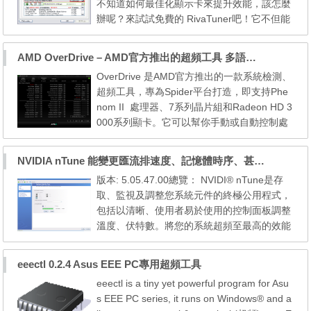
不知道如何最佳化顯示卡來提升效能，該怎麼
es an easy job with M...
辦呢？來試試免費的 RivaTuner吧！它不但能
適當的超頻顯示卡以達到提升效能的需求，甚
至還可以修改顯示卡驅動程式而將中低階顯示
AMD OverDrive – AMD官方推出的超頻工具 多語言版 支援Win7
卡直接變成數萬元的高階繪圖卡！軟體介紹
OverDrive 是AMD官方推出的一款系統檢測、
超頻工具，專為Spider平台打造，即支持Phe
RivaTuner是一套功能強大的
nom II 處理器、7系列晶片組和Radeon HD 3
顯示卡最佳化工具軟...
000系列顯卡。它可以幫你手動或自動控制處
理器、晶片組、記憶體、顯卡等部件，並按照
自己的需要進行細致入微地調節。 當然，要
NVIDIA nTune 能變更匯流排速度、記憶體時序、甚至是核心電壓
想使用OverDrive，一個最基本的前提就是你
版本: 5.05.47.00總覽： NVIDI® nTune是存
必須擁有一塊7系列晶片組主機板，在其他系
取、監視及調整您系統元件的終極公用程式，
統上強行安裝也無法啟動。 AMD OverDrive
包括以清晰、使用者易於使用的控制面板調整
™が実現する究極のコント...
溫度、伏特數。將您的系統超頻至最高的效能
或是將系統降頻至幾近無聲的作業。 所有的
變更都可在Microsoft® Windows®介面內執行
eeectl 0.2.4 Asus EEE PC專用超頻工具
啟動所有功能，無須在BIOS中變更及重新開
eeectl is a tiny yet powerful program for Asu
機。 安裝注意事項： * 本應用程式套件會取代
s EEE PC series, it runs on Windows® and a
所有先前版本的NVIDIA系統公用程式或NVIDI