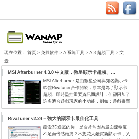
現在位置：
首頁
>
免費軟件
>
A 系統工具
>
A.3 超頻工具
> 文
章
MSI Afterburner 4.3.0 中文版，微星顯示卡超頻、遊戲錄影工具
MSI Afterburner 是由微星公司與知名顯示卡
軟體Rivatuner合作開發，原本是為了顯示卡
超頻、即時監控重要資訊而設計，但卻附加了
許多適合遊戲玩家的小功能，例如：遊戲畫面
擷取（螢幕擷取）或錄影（影片擷取）、遊戲
時的OSD監控資訊顯示，而遊戲錄影功能方
RivaTuner v2.24 – 強大的顯示卡最佳化工具
面，卻比不少傳統遊戲錄影軟體（如：Frap
酷愛3D遊戲的你，是否常常因為畫面流暢度
s）還要出色！佔用系統資源小、輸出的檔案
不足而倍感頭痛？不想花大錢買新顯示卡，又
也較小。 Overclocking out of the box becom