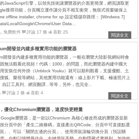
JavaScript引擎，以領先技術讓瀏覽器的介面更簡潔，網頁讀取更
ogle搜尋功能，分頁獨立運作讓分頁不相互衝突，無痕式視窗確保上
 offline installer, chrome for xp 設定檔儲存路徑： [Windwos 7]
a\Local\Google\Chrome\User Data...
具
,
免費軟件
評論 17 條
喜歡 25
閱讀全文
Chromium開發並內建多種實用功能的瀏覽器
hromium開發並內建多種實用功能的瀏覽器，一般在瀏覽大陸影視網站時會
因無法觀看此視頻！代碼：1000」的問題，而此瀏覽器內建中國大
安裝任何外掛（Unblock Youku）就可以順利觀看，支援優酷、土
搜狐、樂視等網站，其他實用功能還有：線上影片下載、極速照片上
列、自訂工具列、網頁翻譯...等等，另外，也完全...
具
評論 2 條
喜歡 4
閱讀全文
中文免安裝，優化Chromium瀏覽器，速度快更輕量
修改自Google瀏覽器，是一款以Chromium 為核心修改而成的瀏覽器並新
按分頁中的「產生二維條碼」直接產出QRCode、分頁中可直接點選
網頁」、可以「關閉左邊的分頁」、使用滑鼠滾輪切換分頁（預設關
度、自動記憶體最佳化、右鍵滑鼠手勢、自動隱藏式書籤列、加強的