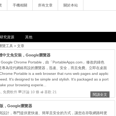
號
手機相關
所有文章
關於本站
研究資源
其他
 瀏覽工具
> 文章
8.97 繁體中文免安裝，Google瀏覽器
Google Chrome Portable，由「PortableApps.com」修改的綠色
rome 是專為現代網絡而設的瀏覽器，迅速、安全，而且免費。立即在桌面
e Portable is a web browser that runs web pages and applic
peed. It's designed to be simple and stylish. It's packaged as a port
take your browsing experie...
具
,
免費軟件
評論 10 條
喜歡 21
閱讀全文
文安裝版，Google瀏覽器
採用極簡設計，專門提供更快速、簡單且安全的方式，讓您在存取網路時更