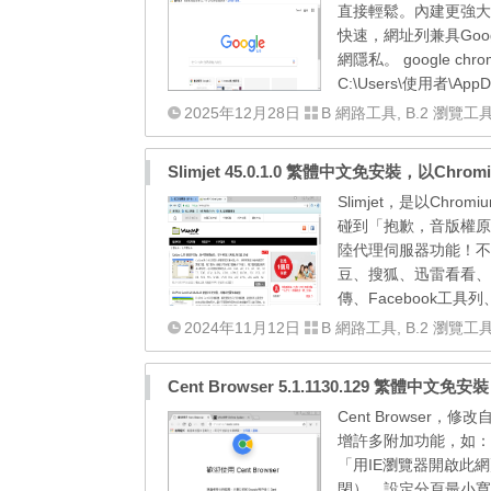
直接輕鬆。內建更強大的
快速，網址列兼具Go
網隱私。 google chrome
C:\Users\使用者\AppDat
2025年12月28日
B 網路工具
,
B.2 瀏覽工
Slimjet 45.0.1.0 繁體中文免安裝，以
Slimjet，是以C
碰到「抱歉，音版權原
陸代理伺服器功能！不用
豆、搜狐、迅雷看看、
傳、Facebook工具
2024年11月12日
B 網路工具
,
B.2 瀏覽工
Cent Browser 5.1.1130.129 繁體
Cent Browser，
增許多附加功能，如：
「用IE瀏覽器開啟此
閉）、設定分頁最小寬