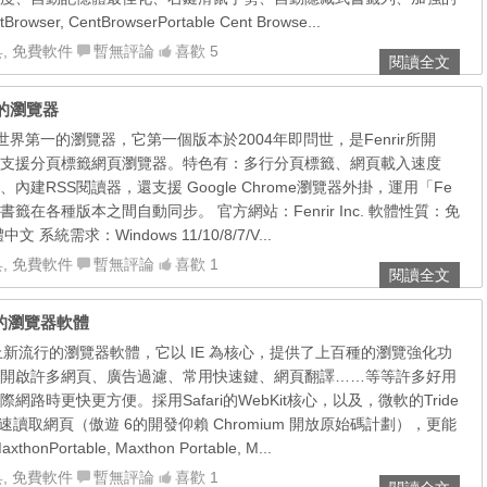
wser, CentBrowserPortable Cent Browse...
具
,
免費軟件
暫無評論
喜歡 5
閱讀全文
本的瀏覽器
人認為世界第一的瀏覽器，它第一個版本於2004年即問世，是Fenrir所開
支援分頁標籤網頁瀏覽器。特色有：多行分頁標籤、網頁載入速度
建RSS閱讀器，還支援 Google Chrome瀏覽器外掛，運用「Fe
以讓書籤在各種版本之間自動同步。 官方網站：Fenrir Inc. 軟體性質：免
系統需求：Windows 11/10/8/7/V...
具
,
免費軟件
暫無評論
喜歡 1
閱讀全文
免費的瀏覽器軟體
網路上新流行的瀏覽器軟體，它以 IE 為核心，提供了上百種的瀏覽強化功
開啟許多網頁、廣告過濾、常用快速鍵、網頁翻譯……等等許多好用
路時更快更方便。採用Safari的WebKit核心，以及，微軟的Tride
速讀取網頁（傲遊 6的開發仰賴 Chromium 開放原始碼計劃），更能
Portable, Maxthon Portable, M...
具
,
免費軟件
暫無評論
喜歡 1