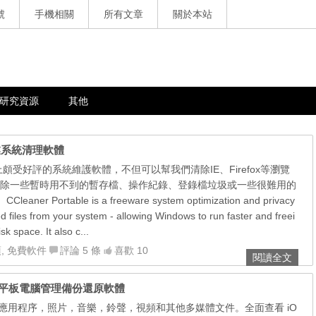
號
手機相關
所有文章
關於本站
研究資源
其他
作業系統清理軟體
路上頗受好評的系統維護軟體，不但可以幫我們清除IE、Firefox等瀏覽
除一些暫時用不到的暫存檔、操作紀錄、登錄檔垃圾或一些很難用的
aner Portable is a freeware system optimization and privacy
d files from your system - allowing Windows to run faster and freei
k space. It also c...
項
,
免費軟件
評論 5 條
喜歡 10
閱讀全文
Pad 手機平板電腦管理備份還原軟體
鬆管理應用程序，照片，音樂，鈴聲，視頻和其他多媒體文件。全面查看 iO