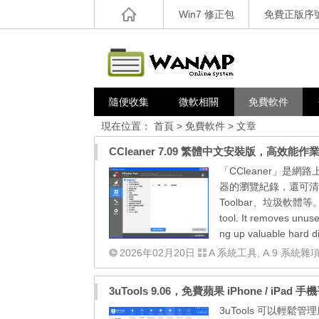
Win7 修正包
免費正版序
隨便收集
微軟相關
免費軟件
現在位置：
首頁
>
免費軟件
> 文章
CCleaner 7.09 繁體中文安裝版，高效能
「CCleaner」是網
器的瀏覽紀錄，還可清
Toolbar、垃圾軟體等。 CCle
tool. It removes unuse
ng up valuable hard dis
2026年02月20日
A 系統工具
,
A.9 系統雜
3uTools 9.06，免費蘋果 iPhone / i
3uTools 可以輕