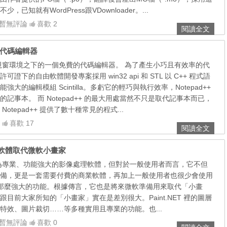
已知就有WordPress跟VDownloader。...
暫無評論
喜歡 2
閱讀全文
費的代碼編輯器
在微軟視窗環境之下的一個免費的代碼編輯器。 為了產生小巧且有效率的代
證下的自由軟體開發專案採用 win32 api 和 STL 以 C++ 程式語
大的編輯模組 Scintilla。多虧它的輕巧與執行效率，Notepad++
記事本。 而 Notepad++ 的最大用處當然不只是取代記事本而已，
otepad++ 提供了數十種常見的程式...
喜歡 17
閱讀全文
費繪圖軟體取代微軟小畫家
一套極為專業、功能強大的影像處理軟體，但對於一般使用者而言，它不但
備，更是一套需要付費的商業軟體，再加上一般使用者也很少會使用
 那麼多那麼強大的功能。根據傳言，它也是將來微軟準備用來取代「小畫
目前大家所知的「小畫家」實在是差別很大。Paint.NET 裡的圖層
特效、圖片裁切……等多種實用且專業的功能。也...
暫無評論
喜歡 0