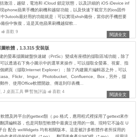
活，越獄，電池和 iCloud 鎖定狀態，以及詳細的 iOS iDevice inf
鬆實現iphone蘋果手機的刷機和越獄功能，以及快速下載官方的ios固件
其中3utools最好用的功能就是：可以實現shsh備份，當你的手機想要
h備份中恢復，這是其他蘋果刷機越獄軟...
喜歡 9
閱讀全文
抓圖軟體，1.3.315 安裝版
以把內建的螢幕擷圖鍵盤快速鍵（PrtSc）變成有座標的擷取區域功能，除了
可以透過右下角小圖示中的選單來操作，可以擷取全螢幕、視窗、指
頁（擷取Internet Explorer）；除了內建圖片編輯器之外，可以
asa、Flickr、Imgur、Photobucket、Confluence、Box，另外，擷
件、使用Office軟體開啟、傳送到印表機...
製
,
J 桌面工具
暫無評論
喜歡 4
閱讀全文
值軟體及跨平台的gettext類（.po 格式，應用程式裡採用了gettext來作
翻譯編輯器，也是同類型軟體中最廣泛使用的一個。現時它不論在 U
dows平台 配合 wxWidgets 均有相關版本。這是被許多軟體作者所採用的
作者提供的PO檔（*.po），翻譯後會產出MO檔（*.mo），採用這