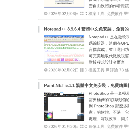
套自由軟體的作者應該不少，
2026年02月06日
D 檔案工具
,
免費軟件
Notepad++ 8.9.6.4 繁體中文免安裝，免
Notepad++ 是
碼編輯器，這個在GPL許可
言撰寫成，並且選用功能強
可完美地取代微軟視窗的
對於程式設計者而言， N
2026年02月02日
D 檔案工具
評論 73 條
Paint.NET 5.1.1 繁體中文免安裝，免
PhotoShop 是
需要極佳的電腦硬體配
到 PhotoShop
家」的軟體。不過，它跟
處理、濾鏡效果，圖片
2026年01月30日
C 圖像工具
,
免費軟件