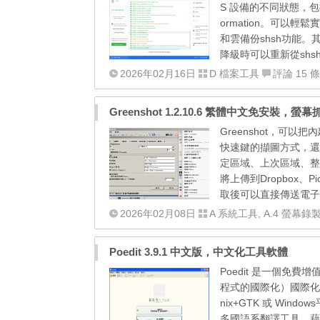
S 設備的不同狀態，包括激
ormation。可以輕
和雲備份shsh功能。
降級時可以重新從shs
2026年02月16日
D 檔案工具
評論 15 條
Greenshot 1.2.10.6 繁體中文免安裝，螢幕
Greenshot，可
快速鍵的擷圖方式，還
定區域、上次區域、整個網
將上傳到Dropbox、Pic
取後可以直接傳送電子郵
2026年02月08日
A 系統工具
,
A.4 螢幕錄
Poedit 3.9.1 中文版，中文化工具軟體
Poedit 是一個免費增
程式的國際化）國際化
nix+GTK 或 Win
多國語系翻譯工具，藉由