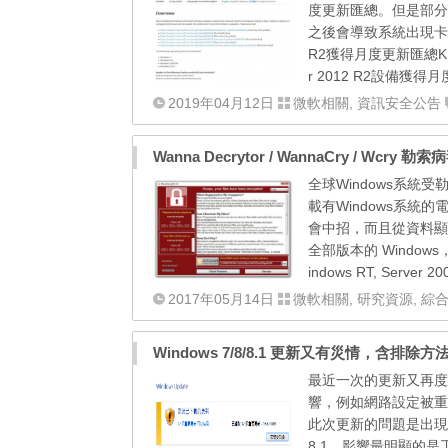
度更新匯總。但是部分
之後會導致系統出現卡死情況
R2獲得月度更新匯總KB449
r 2012 R2設備獲得月
2019年04月12日
微軟相關
,
資訊安全公告
全球Windows系統受勒
載有Windows系統
會中招，而且從資料顯示此
全部版本的 Windows， 受影響
indows RT, Server 2
2017年05月14日
微軟相關
,
研究資源
,
綜
Windows 7/8/8.1 更新又有災情，含排除方
最近一次的更新又再度傳
響，例如網路設定被重設
此次更新的問題是出現在 
8.1，影響最明顯的