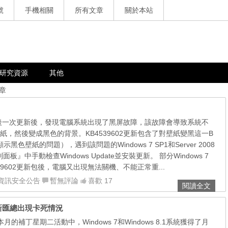
號
手機相關
所有文章
關於本站
研究資源
其他
文章
最後一次更新後，發現電腦系統出現了黑屏故障，該故障會導致系統不
，然後變成黑色的背景。KB4539602更新包含了對壁紙變黑這一B
黑色壁紙的問題），遇到該問題的Windows 7 SP1和Server 2008
面板』中手動檢查Windows Update並安裝更新。 部分Windows 7
39602更新包後，電腦又出現無法關機、不能正常重...
資訊安全公告
暫無評論
喜歡 17
閱讀全文
4月更新匯總出現卡死情況
 在本月的補丁星期二活動中，Windows 7和Windows 8.1系統獲得了月