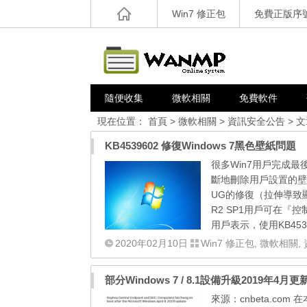
Win7 修正包
免費正版序
隨便收集
微軟相關
免費軟件
現在位置：
首頁
>
微軟相關
>
資訊安全公告
> 
KB4539602 修復Windows 7黑色壁紙問題
很多Win7用戶完成
斷地刪除用戶設置的壁紙
UG的修復（拉伸導致顯示
R2 SP1用戶可在『控制
用戶表示，使用KB45
2020年02月10日
Win7 修正包
,
微軟相關
,
部分Windows 7 / 8.1設備升級2019年
來源：cnbeta.com