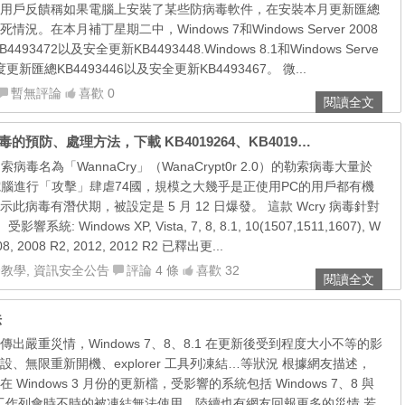
用戶反饋稱如果電腦上安裝了某些防病毒軟件，在安裝本月更新匯總
。在本月補丁星期二中，Windows 7和Windows Server 2008
3472以及安全更新KB4493448.Windows 8.1和Windows Serve
度更新匯總KB4493446以及安全更新KB4493467。 微...
暫無評論
喜歡 0
閱讀全文
Wanna Decrytor / WannaCry / Wcry 勒索病毒的預防、處理方法，下載 KB4019264、KB4019215、KB4012598 修正檔
索病毒名為「WannaCry」（WanaCrypt0r 2.0）的勒索病毒大量於
的電腦進行「攻擊」肆虐74國，規模之大幾乎是正使用PC的用戶都有機
病毒有潛伏期，被設定是 5 月 12 日爆發。 這款 Wcry 病毒針對
系統: Windows XP, Vista, 7, 8, 8.1, 10(1507,1511,1607), W
008, 2008 R2, 2012, 2012 R2 已釋出更...
合教學
,
資訊安全公告
評論 4 條
喜歡 32
閱讀全文
法
出嚴重災情，Windows 7、8、8.1 在更新後受到程度大小不等的影
、無限重新開機、explorer 工具列凍結…等狀況 根據網友描述，
Windows 3 月份的更新檔，受影響的系統包括 Windows 7、8 與
是工作列會時不時的被凍結無法使用，陸續也有網友回報更多的災情 若