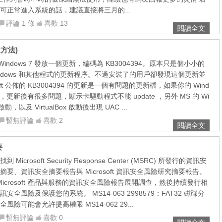
可正常進入系統的話，建議直接將三月的...
評論 1 條
喜歡 13
閱讀全文
復方法)
期向 Windows 7 發放一個更新，編碼為 KB3004394。原本只是個小小的
ndows 和其他程式的更新程序。不過安裝了的用戶卻發現這個更新並
oft 公佈的 KB3004394 的更新是一個有問題的更新檔，如果你的 Wind
新，更新後有很多問題，顯示卡驅動程式不能 update ，另外 MS 的 Wi
能啟動，以及 VirtualBox 啟動後出現 UAC ...
暫無評論
喜歡 2
閱讀全文
要
crosoft Security Response Center (MSRC) 所發行的資訊安
要、資訊安全摘要報告與 Microsoft 資訊安全風險研究摘要報告。
Microsoft 產品與服務的資訊安全風險報告展開調查，然後持續發行相
全風險及保護您的系統。 MS14-063 2998579：FAT32 磁碟分
險可能會允許提高權限 MS14-062 29...
暫無評論
喜歡 0