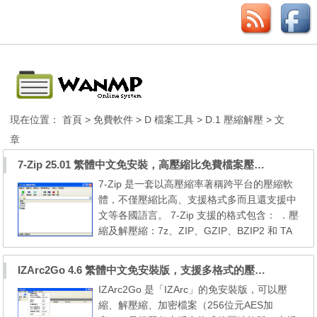
現在位置：
首頁
>
免費軟件
>
D 檔案工具
>
D.1 壓縮解壓
> 文
章
7-Zip 25.01 繁體中文免安裝，高壓縮比免費檔案壓縮程式
7-Zip 是一套以高壓縮率著稱跨平台的壓縮軟
體，不僅壓縮比高、支援格式多而且還支援中
文等各國語言。 7-Zip 支援的格式包含： ．壓
縮及解壓縮：7z、ZIP、GZIP、BZIP2 和 TA
R ．解壓縮：RAR、CAB、ISO、ARJ、LZ
H、CHM、WIM、Z、CPIO、RPM、DEB 和
IZArc2Go 4.6 繁體中文免安裝版，支援多格式的壓縮軟體
NSIS 此外，7-Zip 還可以製作附檔名為 exe
IZArc2Go 是「IZArc」的免安裝版，可以壓
的自動解壓縮檔、分割檔案以及建立具有密碼
縮、解壓縮、加密檔案（256位元AES加
設定功能的壓縮檔，是一套功能非常全面的壓