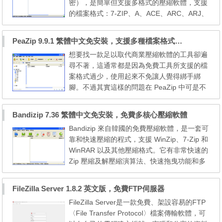
密），是簡單但支援多格式的壓縮軟體，支援
縮軟體。 7zip, 7zipportable, ...
的檔案格式：7-ZIP、A、ACE、ARC、ARJ、
B64、BH、BIN、BZ2、BZA、C2D、CAB、
CDI、CPIO、DEB、ENC、GCA、GZ、GZ
PeaZip 9.9.1 繁體中文免安裝，支援多種檔案格式的免費壓縮工具
A、HA、IMG、ISO、JAR、LHA、LIB、LZ
想要找一款足以取代商業壓縮軟體的工具卻遍
H、MDF、MBF、MIM、NRG、PAK、PDI、
尋不著，這通常都是因為免費工具所支援的檔
PK3、RAR、RPM、TAR、TAZ、TBZ、TG
案格式過少，使用起來不免讓人覺得綁手綁
Z、TZ、UUE、WAR、XPI、XXE、YZ1、Z、
腳。不過其實這樣的問題在 PeaZip 中可是不
ZIP、ZOO，還可以開啟光碟映像...
存在的喔。PeaZip 是一款免費且開放原始碼
的檔案壓縮工具，它提供了方便的圖形操作介
Bandizip 7.36 繁體中文免安裝，免費多核心壓縮軟體
面，讓使用者可以很容易就輕鬆上手，不需要
Bandizip 來自韓國的免費壓縮軟體，是一套可
記憶繁雜的指令。且它還是一款存在於多種作
靠和快速壓縮的程式，支援 WinZip、7-Zip 和
業平台的工具軟體，它共有 Windows 、 Linu
WinRAR 以及其他壓縮格式。它有非常快速的
x 的使用版本，讓你即...
Zip 壓縮及解壓縮演算法、快速拖曳功能和多
核心壓縮功能。而開啟壓縮檔時左側有檔案總
管般的樹狀結構，可以更方便得知目錄的內
FileZilla Server 1.8.2 英文版，免費FTP伺服器
容，而且這款壓縮軟體是完全的支援unicod
FileZilla Server是一款免費、架設容易的FTP
e、支援多核心壓縮、快速壓縮等功能。 支援
〈File Transfer Protocol〉檔案傳輸軟體，可
壓縮及解壓縮 : Zip(z01)、ZipX(zx01)、TA