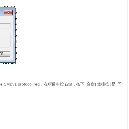
sable SMBv1 protocol.reg，在項目中按右鍵，按下 [合併] 然後按 [是] 即