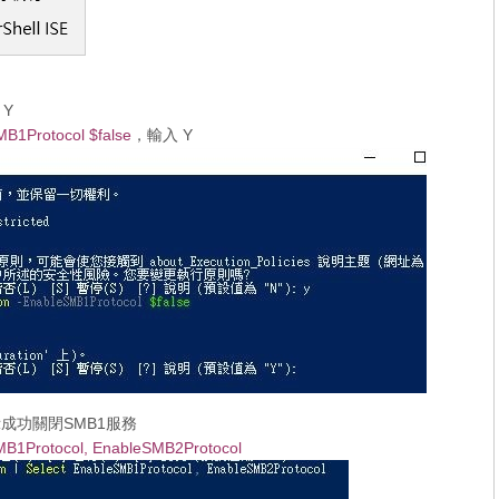
 Y
MB1Protocol $false
，輸入 Y
成功關閉SMB1服務
SMB1Protocol, EnableSMB2Protocol