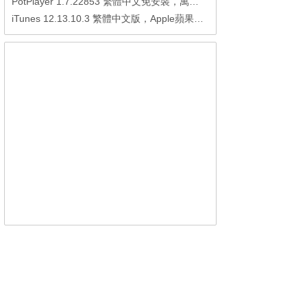
PotPlayer 1.7.22853 繁體中文免安裝，萬能硬解影音播放器
iTunes 12.13.10.3 繁體中文版，Apple蘋果用戶必備軟體