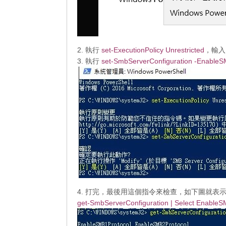
2. 執行
set-ExecutionPolicy Unrestricted
，輸入
3. 執行
set-SmbServerConfiguration -EnableS
4. 打完，最後用這個指令來檢查，如下圖就表示
get-SmbServerConfiguration | Select Enable