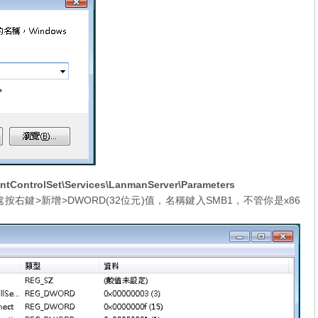
ControlSet\Services\LanmanServer\Parameters
空白處按右鍵>新增>DWORD(32位元)值，名稱鍵入SMB1，不管你是x86