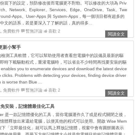
份當下的設定，預防修改後而電腦更不對勁。可以修改的大項為 Priv
rch、Network、Explorer、Services、Edge、OneDrive、Task、Twe
ckground-Apps、User-Apps 與 System-Apps，每一個項目都有超多的
中文的語系，若是要深入了了解的話，真的得多...
化
,
免費軟件
暫無評論
喜歡 2
閱讀全文
程式更新小幫手
款好用的檢測工具軟體，它可以幫助使用者查看您電腦中的設備及最新的驅
即時下載驅動程式，重灌電腦時，可以省去不少時間再找要安裝的驅
ables you to enumerate devices and download the latest device
e clicks. Problems with detecting your devices, finding device driver
 is worse than Blue ...
化
,
免費軟件
暫無評論
喜歡 2
閱讀全文
28 繁體中文免安裝，記憶體最佳化工具
Optimizer 是一款記憶體優化的工具，當你電腦運作久了或是程式關閉之後，
憶體釋放出來還給電腦，以便其他的程式可以使用。開啟 Wise Mem
er 視窗，按下「立即最佳化」就可以馬上釋放記憶體，視窗中會有圓餅圖表示
體的使用量，而最下方的記憶體大小就是您電腦目前的記憶體容量；