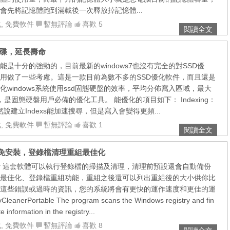
會先將記憶體跑到滿載後一次釋放掉記憶體...
化
,
免費軟件
暫無評論
喜歡 5
閱讀全文
固態硬碟，延長壽命
能是十分的強勁的，目前最新的windows7也沒有完全的對SSD優
使用做了一些考慮。這是一款目前為數不多的SSD優化軟件，而且還是
windows系統使用ssd固態硬盤的效率，平均分佈寫入區域，最大
，是固態硬盤用戶必備的優化工具。 能優化的項目如下： Indexing：
然說建立Indexs能加速搜尋，但是寫入會變得更頻...
化
,
免費軟件
暫無評論
喜歡 1
閱讀全文
22 繁體中文免安裝，登錄檔清理重組最佳化
y Cleaner 這套軟體可以執行登錄檔的掃描及清理，清理前預設還會自動備份
最佳化、登錄檔重組功能，重組之後還可以列出重組後的大小供你比
這些錯誤或過時的資訊，您的系統將會有更快的運作速度和更佳的運
eanerPortable The program scans the Windows registry and fin
e information in the registry...
化
,
免費軟件
暫無評論
喜歡 8