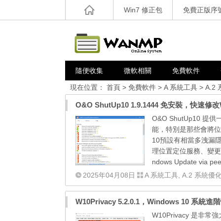
Win7 修正包
免費正版序
隨便收集
微軟相關
免費軟件
現在位置：
首頁
>
免費軟件
>
A 系統工具
>
A.2
O&O ShutUp10 1.9.1444 免安裝，快
O&O ShutUp10 
能，特別是那些會將位置
10預設有相當多洩漏
理位置定位服務、變更W
ndows Update via pe
2025年04月08日
A 系統工具
,
A.2 系統優
W10Privacy 5.2.0.1，Windows 10 系
W10Privacy 是