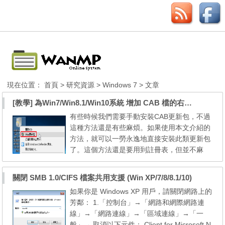
現在位置：
首頁
>
研究資源
>
Windows 7
> 文章
[教學] 為Win7/Win8.1/Win10系統 增加 CAB 檔的右鍵安裝的功能
有些時候我們需要手動安裝CAB更新包，不過
這種方法還是有些麻煩。如果使用本文介紹的
方法，就可以一勞永逸地直接安裝此類更新包
了。這個方法還是要用到註冊表，但並不麻
煩，適用於Win7/Win8.1/Win10系統。 直接使
用登錄檔，可以下載及合併此登錄檔即可。
關閉 SMB 1.0/CIFS 檔案共用支援 (Win XP/7/8/8.1/10)
下載→ [Right click to install CAB.zip] 使用右
如果你是 Windows XP 用戶，請關閉網路上的
鍵安裝登錄檔內容： 取消右鍵安裝登錄檔內
芳鄰： 1.「控制台」→「網路和網際網路連
容： 注意：如果有安裝 7-Zip / WinRAR 等壓
線」→「網路連線」→「區域連線」→「一
縮及解壓縮...
般」→ 取消以下元件： Client for Microsoft N