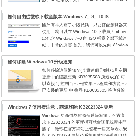
etworks File and Printer Sharing for Microsof
t Networks 2.「控制台」→「網路和網際網路
如何自由從微軟下載全版本 Windows 7、8、10 ISO 檔案？
連線」→「網路連線」→「區域連線」→「一
國外有神人寫了小段代碼，只要搭配瀏覽器來
般」→「Internet Protocol(TCP/IP)」→「內
使用，就可以在 Windows 10 下載頁面 show
容」→「進階」→「WINS」→ 停用[NetBIOS
出包含 Windows 7~8 的 ISO 檔案全部下載連
over TCP/IP] 3.「控制台...
結，非常的厲害 首先，我們可以先到 Window
s 10 的下載頁面 中文下載頁：https://www.mi
crosoft.com/zh-tw/software-download/windo
如何移除 Windows 10 升級通知
ws10ISO (貌似已失效要先登錄才能下載) 英
如何移除這個通知？(其實這個是微軟5月定期
文下載頁：https://www.microsoft.com/en-us/
更新中的建議更新 KB3035583 所造成的) 可
software-download/techbench (還能夠下載，
以直接到 控制台－>程式集－>程式和功能－>
23/02/2016...
已安裝的更新 中 搜尋 KB3035583 將他解除
安裝即可，如下圖 以下就是另外發現的狀況..
這是一個執行中的程式，可以透過工作管理員
Windows 7 使用者注意，請速移除 KB2823324 更新
關閉(需系統管理員權限) 刪除方法 １．執行c
Windows 更新雖然會修補系統漏洞，不過這
md ２．鍵入以下指令 taskkill /f /im GWX.exe
次 KB2823324 的更新檔可就會讓系統產生問
taskkill /f /im GWXUX.exe cd/d C:\Wind...
題了！微軟在官方網站上發布一篇文章表示安
裝 KB2823324 更新後系統可能無法重新啟動