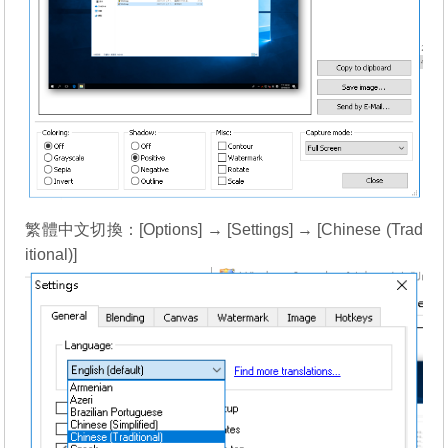
繁體中文切換：[Options] → [Settings] → [Chinese (Trad
itional)]