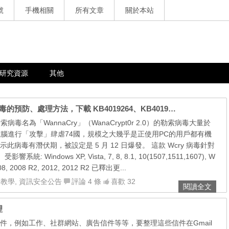
號
手機相關
所有文章
關於本站
研究資源
其他
Wanna Decrytor / WannaCry / Wcry 勒索病毒的預防、處理方法，下載 KB4019264、KB4019215、KB4012598 修正檔
索病毒名為「WannaCry」（WanaCrypt0r 2.0）的勒索病毒大量於
的電腦進行「攻擊」肆虐74國，規模之大幾乎是正使用PC的用戶都有機
病毒有潛伏期，被設定是 5 月 12 日爆發。 這款 Wcry 病毒針對
系統: Windows XP, Vista, 7, 8, 8.1, 10(1507,1511,1607), W
008, 2008 R2, 2012, 2012 R2 已釋出更...
合教學
,
資訊安全公告
評論 4 條
喜歡 32
閱讀全文
理
件，例如工作、社群網站、廣告信件等等，要整理這些信件在Gmail