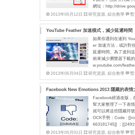
網址：http://drive.go
2013年05月12日
研究資源
,
綜合教學
暫
YouTube Feather 加速模式，減少延遲時間
如果你遇到在連到 You
er 加速方法，或許對你
延遲時間。為了達到這
術來減少瀏覽器下載的位元組
w.youtube.com/fea
2013年05月04日
研究資源
,
綜合教學
暫
Facebook New Emotions 2013 隱藏的
Facebook經過
幫大家整理了一下表情
就可以將這些隱藏符號傳送給朋友。
OCK手勢：Code : [[rox
663181745]] ：[[2491
2013年05月01日
研究資源
,
綜合教學
暫