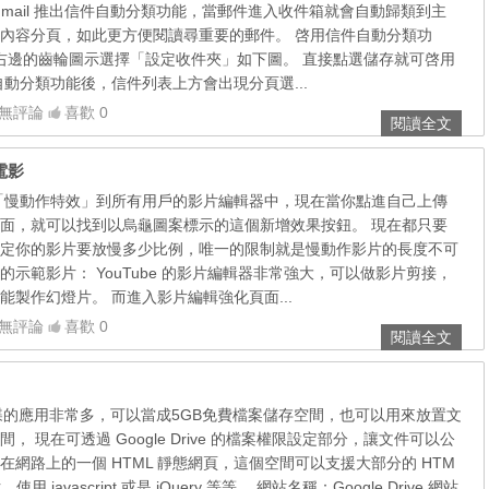
Gmail 推出信件自動分類功能，當郵件進入收件箱就會自動歸類到主
內容分頁，如此更方便閱讀尋重要的郵件。 啓用信件自動分類功
 界面右邊的齒輪圖示選擇「設定收件夾」如下圖。 直接點選儲存就可啓用
自動分類功能後，信件列表上方會出現分頁選...
無評論
喜歡 0
閱讀全文
電影
全新的「慢動作特效」到所有用戶的影片編輯器中，現在當你點進自己上傳
面，就可以找到以烏龜圖案標示的這個新增效果按鈕。 現在都只要
定你的影片要放慢多少比例，唯一的限制就是慢動作影片的長度不可
官方的示範影片： YouTube 的影片編輯器非常強大，可以做影片剪接，
能製作幻燈片。 而進入影片編輯強化頁面...
無評論
喜歡 0
閱讀全文
e 雲端硬碟的應用非常多，可以當成5GB免費檔案儲存空間，也可以用來放置文
 現在可透過 Google Drive 的檔案權限設定部分，讓文件可以公
網路上的一個 HTML 靜態網頁，這個空間可以支援大部分的 HTM
 javascript 或是 jQuery 等等。 網站名稱：Google Drive 網站