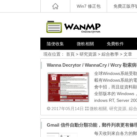
Win7 修正包
免費正版序
隨便收集
微軟相關
免費軟件
現在位置：
首頁
>
研究資源
>
綜合教學
> 文章
全球Windows系統受勒
載有Windows系統
會中招，而且從資料顯示此
全部版本的 Windows， 受影響
indows RT, Server 2
2017年05月14日
微軟相關
,
研究資源
,
綜
Gmail 信件自動分類功能，郵件列表更有條
每天收到來自各方的郵