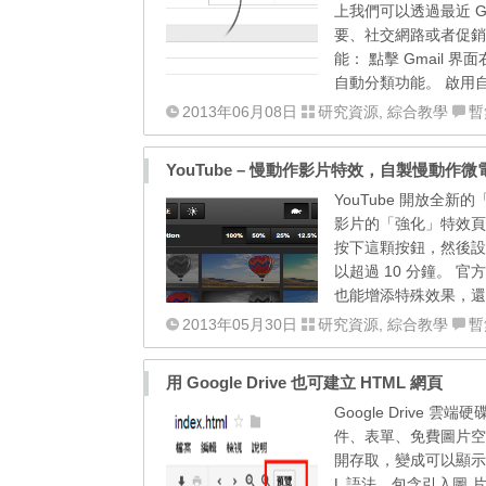
上我們可以透過最近 
要、社交網路或者促銷
能： 點擊 Gmail
自動分類功能。 啟用
2013年06月08日
研究資源
,
綜合教學
暫
YouTube – 慢動作影片特效，自製慢動作微
YouTube 開放
影片的「強化」特效頁
按下這顆按鈕，然後設
以超過 10 分鐘。 
也能增添特殊效果，還
2013年05月30日
研究資源
,
綜合教學
暫
用 Google Drive 也可建立 HTML 網頁
Google Driv
件、表單、免費圖片空間，
開存取，變成可以顯示在
L 語法，包含引入圖 片、使用