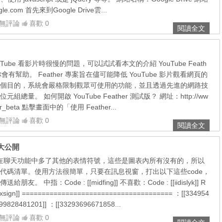
ogle.com 首先來到Google Drive雲...
無評論
喜歡 0
閱讀全文
Tube 看影片時很慢的問題，可以試試看本文的介紹 YouTube Feath
會有幫助。 Feather 專案旨在儘可能降低 YouTube 影片觀看網頁的
個目的，系統會嚴格限制觀眾可使用的功能，並且透過先進的網路技
總量。 如何開啟 YouTube Feather 測試版？ 網址：http://ww
ther_beta 點擊畫面中的「使用 Feather...
無評論
喜歡 0
閱讀全文
表情大公開
改版，在聊天功能中多了其他的表情符號，這些是圖表內所有沒有的，所以
代碼清單。使用方法很簡單，只要在訊息視窗，打出以下這些code，
 中指：Code : [[midfing]] 不喜歡：Code : [[iidislyk]] R
sign]] ====================================== ：[[334954
99828481201]] ：[[33293696671858...
無評論
喜歡 0