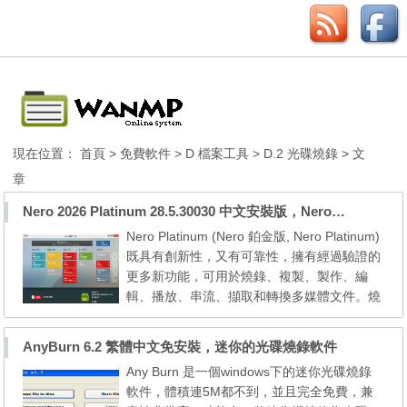
現在位置：
首頁
>
免費軟件
>
D 檔案工具
>
D.2 光碟燒錄
> 文
章
Nero 2026 Platinum 28.5.30030 中文安裝版，Nero公司的全功能多媒體燒錄轉檔軟體
Nero Platinum (Nero 鉑金版, Nero Platinum)
既具有創新性，又有可靠性，擁有經過驗證的
更多新功能，可用於燒錄、複製、製作、編
輯、播放、串流、擷取和轉換多媒體文件。燒
錄與複製：無論您要處理音樂 CD、DVD 或 Bl
u-ray Discs™ 的電影、家庭活動的專業照
AnyBurn 6.2 繁體中文免安裝，迷你的光碟燒錄軟件
片，還是最近一次在晚上逛街的快照，Nero P
Any Burn 是一個windows下的迷你光碟燒錄
latinum 都可以幫助您燒錄、複製和製作您寶
軟件，體積連5M都不到，並且完全免費，兼
貴的媒體和內容的備份。製作與編輯：從手