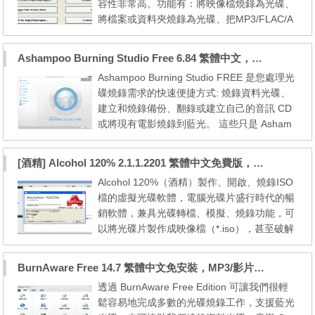
容性非常高。功能有：將映像檔燒錄為光碟、
機、平板電腦或相機導...
將檔案或資料夾燒錄為光碟、把MP3/FLAC/A
PE檔案燒錄為音樂光碟、抹除可覆寫式光
碟、將光碟製作成映像檔、複製光碟、抓音軌
Ashampoo Burning Studio Free 6.84 繁體中文，免費中文燒錄軟體
（把音樂光碟轉成MP3/FLAC/APE檔案）、映
Ashampoo Burning Studio FREE 是您處理光
像檔格式轉換（轉為ISO、BIN）、將檔案或
碟燒錄需求的快速便捷方式: 燒錄資料光碟、
資料夾製作成映像檔、檢視燒錄機或光碟資
建立和燒錄備份、翻錄或建立自己的音訊 CD
訊。 在最近的新版本還加入了[製...
或將現有電影燒錄到藍光。 這些只是 Asham
poo Burning Studio FREE 的眾多功能中的一
小部分! 對於初學者和進階使用者來說，程式
[酒精] Alcohol 120% 2.1.1.2201 繁體中文免費版，老牌的虛擬光碟軟體
處理既簡單又合乎邏輯。 Ashampoo Burning
Alcohol 120%（酒精）製作、開啟、燒錄ISO
Studio Free is a useful disc burner. With this
檔的虛擬光碟軟體，電腦光碟片盛行時代的暢
multimedia tool, you can burn data onto a D
銷軟體，兼具光碟轉檔、模擬、燒錄功能，可
VD or C...
以將光碟片製作成映像檔（*.iso），甚至破解
某些光碟防拷機制，支援的可讀取光碟映像檔
格式也相當多，包括：MDS、ISO、BWT、B
BurnAware Free 14.7 繁體中文免安裝，MP3/影片燒錄工具
5T、B6T、CCD、ISZ、CUE、CDI、PDI、N
透過 BurnAware Free Edition 可讓我們很輕
RG。 免費版功能上的限制：只能模擬2個虛
鬆容易地完成多數的光碟燒錄工作，支援藍光
擬裝置、只支援1個實體光碟機。 注意：安裝