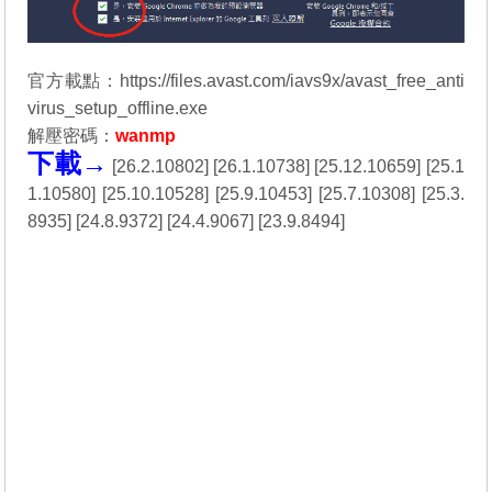
官方載點：https://files.avast.com/iavs9x/avast_free_anti
virus_setup_offline.exe
解壓密碼：
wanmp
下載→
[
26.2.10802
] [
26.1.10738
] [
25.12.10659
] [
25.1
1.10580
] [
25.10.10528
] [
25.9.10453
] [
25.7.10308
] [
25.3.
8935
] [
24.8.9372
] [
24.4.9067
] [
23.9.8494
]