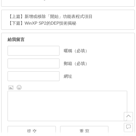
【上篇】
新增或移除「開始」功能表程式項目
【下篇】
WinXP SP2的DEP技術揭秘
給我留言
暱稱（必填）
郵箱（必填）
網址