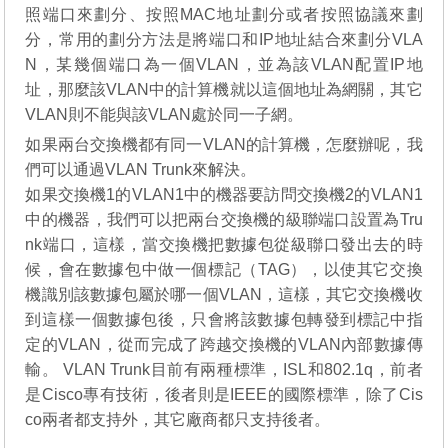
照端口來劃分、按照MAC地址劃分或者按照協議來劃
分，常用的劃分方法是將端口和IP地址結合來劃分VLA
N，某幾個端口為一個VLAN，並為該VLAN配置IP地
址，那麼該VLAN中的計算機就以這個地址為網關，其它
VLAN則不能與該VLAN處於同一子網。
如果兩台交換機都有同一VLAN的計算機，怎麼辦呢，我
們可以通過VLAN Trunk來解決。
如果交換機1的VLAN1中的機器要訪問交換機2的VLAN1
中的機器，我們可以把兩台交換機的級聯端口設置為Tru
nk端口，這樣，當交換機把數據包從級聯口發出去的時
候，會在數據包中做一個標記（TAG），以使其它交換
機識別該數據包屬於哪一個VLAN，這樣，其它交換機收
到這樣一個數據包後，只會將該數據包轉發到標記中指
定的VLAN，從而完成了跨越交換機的VLAN內部數據傳
輸。 VLAN Trunk目前有兩種標準，ISL和802.1q，前者
是Cisco專有技術，後者則是IEEE的國際標準，除了Cis
co兩者都支持外，其它廠商都只支持後者。