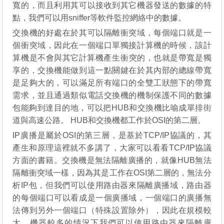
寬的，而且利用其可以接收到其它機器發送的數據的特
點，我們可以用sniffer等軟件監控網絡中的數據。
交換機的好處在於其可以隔離衝突域，每個端口就是一
個衝突域，因此在一個端口單獨接計算機的時候，該計
算機是不會與其它計算機產生​​衝突的，也就是帶寬是獨
享的，交換機能做到這一點關鍵在於其內部的總線帶寬
是足夠大的，可以滿足所有端口的全雙工狀態下的帶寬
需求，並且通過類似電話交換機的機制保護不同的數據
包能夠到達目的地，可以把HUB和交換機比喻成單排街
道與高速公路。 HUB和交換機都工作於OSI的第二層。
IP廣播是屬於OSI的第三層，是基於TCP/IP協議的，其
產生和原理這裡就不多講了，大家可以看看TCP/IP協議
方面的書籍。交換機是無法隔離廣播的，就像HUB無法
隔離衝突域一樣，因為其是工作在OSI第二層的，無法分
析IP包，但我們可以使用路由器來隔離廣播域，路由器
的每個端口可以看成是一個廣播域，一個端口的廣播無
法傳到另外一個端口（特殊設置除外）​​，因此在規模較
大，機器較多的情況下我們可以使用路由器來隔離廣