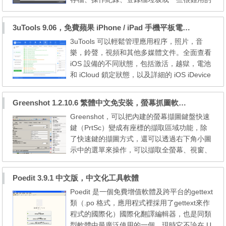
Toolbar、垃圾軟體等。 CCleaner Portable is
a freeware system optimization and privacy t
3uTools 9.06，免費蘋果 iPhone / iPad 手機平板電腦管理備份還原軟體
ool. It removes unused files from your syste
3uTools 可以輕鬆管理應用程序，照片，音
m - allowing Windows to run faster and freei
樂，鈴聲，視頻和其他多媒體文件。全面查看
ng up valuable hard disk space. It also c...
iOS 設備的不同狀態，包括激活，越獄，電池
和 iCloud 鎖定狀態，以及詳細的 iOS iDevice
information。可以輕鬆實現iphone蘋果手機的
刷機和越獄功能，以及快速下載官方的ios固
Greenshot 1.2.10.6 繁體中文免安裝，螢幕抓圖軟體，1.3.315 安裝版
件和雲備份shsh功能。其中3utools最好用的
Greenshot，可以把內建的螢幕擷圖鍵盤快速
功能就是：可以實現shsh備份，當你的手機想
鍵（PrtSc）變成有座標的擷取區域功能，除
要降級時可以重新從shsh備份中恢復，這是其
了快速鍵的擷圖方式，還可以透過右下角小圖
他蘋果刷機越獄軟...
示中的選單來操作，可以擷取全螢幕、視窗、
指定區域、上次區域、整個網頁（擷取Interne
t Explorer）；除了內建圖片編輯器之外，可
Poedit 3.9.1 中文版，中文化工具軟體
以將上傳到Dropbox、Picasa、Flickr、Imgu
Poedit 是一個免費增值軟體及跨平台的gettext
r、Photobucket、Confluence、Box，另外，
類（.po 格式，應用程式裡採用了gettext來作
擷取後可以直接傳送電子郵件、使用Office軟
程式的國際化）國際化翻譯編輯器，也是同類
體開啟、傳送到印表機...
型軟體中最廣泛使用的一個。現時它不論在 U