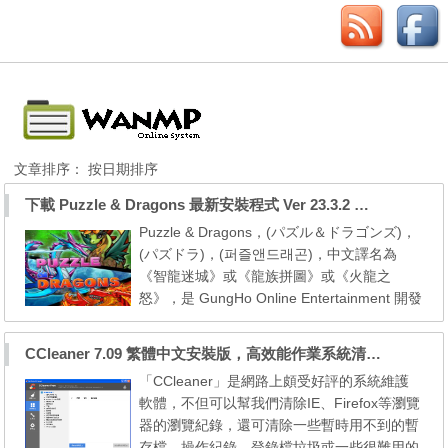
文章排序：
按日期排序
下載 Puzzle & Dragons 最新安裝程式 Ver 23.3.2 日本版、港台版… (PAD Radar) (.apk) (.xapk)
Puzzle & Dragons，(パズル＆ドラゴンズ)，
(パズドラ)，(퍼즐앤드래곤)，中文譯名為
《智龍迷城》或《龍族拼圖》或《火龍之
怒》，是 GungHo Online Entertainment 開發
的智能手機遊戲，使用消除遊戲的形式進行戰
鬥的RPG養成遊戲。本網站提供遊戲下載點方
CCleaner 7.09 繁體中文安裝版，高效能作業系統清理軟體
便本地玩家直接下載遊戲。 GungHo 公司於 2
「CCleaner」是網路上頗受好評的系統維護
016 年3月17日在 iOS／Android 等手機平台
軟體，不但可以幫我們清除IE、Firefox等瀏覽
上推出一個全新 App 工具《龍族拼圖雷達》
器的瀏覽紀錄，還可清除一些暫時用不到的暫
（Puzzle ＆ Dragons R...
存檔、操作紀錄、登錄檔垃圾或一些很難用的