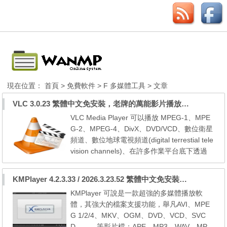
現在位置：
首頁
>
免費軟件
>
F 多媒體工具
> 文章
VLC 3.0.23 繁體中文免安裝，老牌的萬能影片播放軟體免安裝中文版
VLC Media Player 可以播放 MPEG-1、MPE
G-2、MPEG-4、DivX、DVD/VCD、數位衛星
頻道、數位地球電視頻道(digital terrestial tele
vision channels)、在許多作業平台底下透過
寬頻 IPv4、IPv6 網路播放線上影片；此軟體
開發專案是由法國學生所發起的，參與者來自
KMPlayer 4.2.3.33 / 2026.3.23.52 繁體中文免安裝，超強的多媒體播放器
於世界各地，設計了多平台的支援，可以用於
KMPlayer 可說是一款超強的多媒體播放軟
播放網路串流及本機多媒體檔案之播放及預覽
體，其強大的檔案支援功能，舉凡AVI、MPE
eMule/BT下載未完成的影片。 VLC media pl
G 1/2/4、MKV、OGM、DVD、VCD、SVC
ayer is a highly...
D．．．等影片檔；APE、MP3、WAV、MP