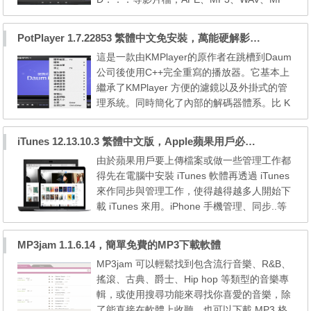
C、Flac、MIDI．．．聲音檔；BMP、 GIF、
JPEG、PNG．．．等圖片檔，甚至是以BI
PotPlayer 1.7.22853 繁體中文免安裝，萬能硬解影音播放器
N、ISO、IMG、NRG製成的音樂格式光碟影
這是一款由KMPlayer的原作者在跳槽到Daum
檔，KMPlayer它都可以支援開啟播放。 甚至
公司後使用C++完全重寫的播放器。它基本上
還包含了擷取影片畫面以及聲音擷取的功能，
繼承了KMPlayer 方便的濾鏡以及外掛式的管
讓我們不再需要安裝其他的安裝才能將聲音或
理系統。同時簡化了內部的解碼器體系。比 K
影片畫...
MPLAYER還節省資源的影音播放器! PotPlaye
r 是 KMPlayer 原作者 姜龍喜 先生離開 KMPl
iTunes 12.13.10.3 繁體中文版，Apple蘋果用戶必備軟體
ayer 開發團隊之後，替韓國 Daum 公司所開
由於蘋果用戶要上傳檔案或做一些管理工作都
發的一套 All-in-One 多媒體播放程式，內建
得先在電腦中安裝 iTunes 軟體再透過 iTunes
「在線點播」與「聊天室」功能，並且支援多
來作同步與管理工作，使得越得越多人開始下
線程與硬體解碼 (DXVA ...
載 iTunes 來用。iPhone 手機管理、同步..等
功能， iTunes 是一個相當好用的音樂播放、
CD轉MP3、線上租片、網路電視、Podcast、
MP3jam 1.1.6.14，簡單免費的MP3下載軟體
電子書訂購管理、網路廣播收聽.. 多合一的強
MP3jam 可以輕鬆找到包含流行音樂、R&B、
大工具，我們可以在 iTunes 上面免費收聽全
搖滾、古典、爵士、Hip hop 等類型的音樂專
世界各國的網路廣播，也可以付費購買歌曲、
輯，或使用搜尋功能來尋找你喜愛的音樂，除
看電影….，很多 ...
了能直接在軟體上收聽，也可以下載 MP3 格