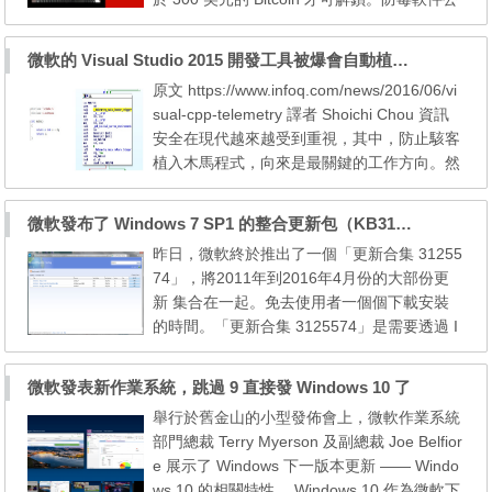
司 Kaspersky Lab 最新提供了針對新 Ranso
mware ExPetr (或 Petya 變種) 加密勒索軟件
微軟的 Visual Studio 2015 開發工具被爆會自動植入遙測木馬
的防禦方法。 NotPetya 利用改良 Eternal Blu
原文 https://www.infoq.com/news/2016/06/vi
e 漏洞，以和 WannaCry類似的途徑入侵，入
sual-cpp-telemetry 譯者 Shoichi Chou 資訊
侵後能感染聯網內其他已安裝安全更新 (Patch
安全在現代越來越受到重視，其中，防止駭客
MS17-01...
植入木馬程式，向來是最關鍵的工作方向。然
而，如果任何程式被生產出來的當下，就被自
動植入木馬呢？如今微軟的開發工具，被爆出
微軟發布了 Windows 7 SP1 的整合更新包（KB3125574）
這個重大爭議──Reddit 網站上 Sammiesdog
昨日，微軟終於推出了一個「更新合集 31255
網友發現，Visual Studio 2015 的 C++ 編譯器
74」，將2011年到2016年4月份的大部份更
會在編出來的程式裡偷偷植入木馬──他編譯
新 集合在一起。免去使用者一個個下載安裝
自己寫的程式時...
的時間。「更新合集 3125574」是需要透過 I
E 配合 ActiveX 下載的，而且要透過 Update
Catalog 手動下載。微軟表示，會為Windows
微軟發表新作業系統，跳過 9 直接發 Windows 10 了
7與Windows 8.1的用家，提供更新的「合
舉行於舊金山的小型發佈會上，微軟作業系統
集」。 微軟官方下載位置：http://catalog.upd
部門總裁 Terry Myerson 及副總裁 Joe Belfior
ate.microsoft.com/v7/site/Search.aspx?q=31
e 展示了 Windows 下一版本更新 —— Windo
25574 ~~~~~~~~~~~...
ws 10 的相關特性。 Windows 10 作為微軟下