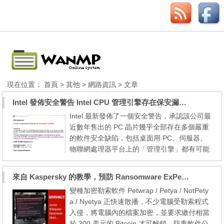
現在位置：
首頁
>
其他
>
網路資訊
> 文章
Intel 發佈安全警告 Intel CPU 管理引擎存在保安漏洞 (Intel-SA-00086)
Intel 最新發佈了一個安全警告，承認該公司最
近數年售出的 PC 晶片幾乎全部存在多個嚴重
的軟件安全缺陷，包括桌面用 PC、伺服器、
物聯網處理器平台上的「管理引擎」都有可能
受到遠程攻擊，根據 Positive Technologies
研究公司的 Mark Ermolov 及 Maxim Goryac
來自 Kaspersky 的教學，預防 Ransomware ExPetr / NotPetya 勒索軟件突襲
hy 發現，最嚴重的漏洞讓遠程攻擊者可以在 2
變種加密勒索軟件 Petwrap / Petya / NotPety
015年以後的一系列基於 Intel 的平台包括多款
a / Nyetya 正快速散播，不少電腦受勒索程式
Intel Core 系列、Xeon 系列、Atom 系列、Ap
入侵，將電腦內的檔案加密，並要求繳付相當
ollo Lake ...
於 300 美元的 Bitcoin 才可解鎖。防毒軟件公