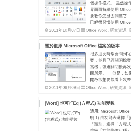
個操作模式。 雖然操
界面而持續使用 Offic
要教你怎麼去調整它，你
已經很習慣使用 Offic
2011年10月07日
Office Word
,
研究資源
,
關於復原 Microsoft Office 檔案的版本
很多朋友時常會問到"在
案，並且已經關閉檔案
當機，強迫關閉後再次開
圖所示。 但是，如
開啟卻想要觀看上次未
2011年08月09日
Office Word
,
研究資源
,
[Word] 也可打Eq (方程式) 功能變數
適用: Microsoft 
明 1) 由功能表選擇
「類別」選擇「方程式
按完「功能變數代碼」