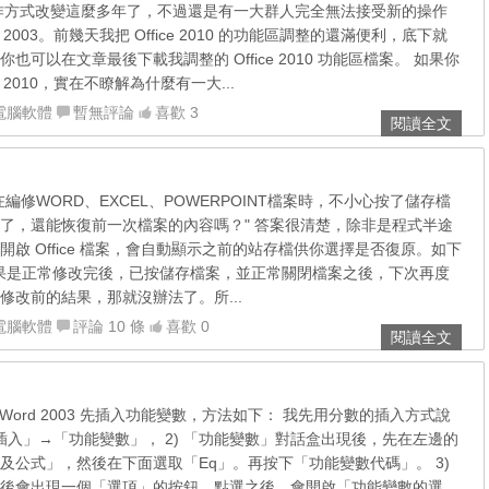
作方式改變這麼多年了，不過還是有一大群人完全無法接受新的操作
e 2003。前幾天我把 Office 2010 的功能區調整的還滿便利，底下就
也可以在文章最後下載我調整的 Office 2010 功能區檔案。 如果你
e 2010，實在不瞭解為什麼有一大...
電腦軟體
暫無評論
喜歡 3
閱讀全文
編修WORD、EXCEL、POWERPOINT檔案時，不小心按了儲存檔
了，還能恢復前一次檔案的內容嗎？" 答案很清楚，除非是程式半途
啟 Office 檔案，會自動顯示之前的站存檔供你選擇是否復原。如下
果是正常修改完後，已按儲存檔案，並正常關閉檔案之後，下次再度
修改前的結果，那就沒辦法了。所...
電腦軟體
評論 10 條
喜歡 0
閱讀全文
Office Word 2003 先插入功能變數，方法如下： 我先用分數的插入方式說
「插入」→「功能變數」， 2) 「功能變數」對話盒出現後，先在左邊的
及公式」，然後在下面選取「Eq」。再按下「功能變數代碼」。 3)
後會出現一個「選項」的按鈕，點選之後，會開啟「功能變數的選