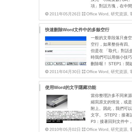
項」對話方塊，在中間方
2011年05月26日
Office Word
,
研究資源
,
快速刪除Word文件中的多餘空行
一般的文章段落只會空
空行，如果整份有四、
但是在 「取代」對話
時我們可以用個小技巧
刪除喔！ STEP1：開啟W
2011年04月30日
Office Word
,
研究資源
,
使用Word的文字隱藏功能
當你整理許多不同來源
縮寫原文的情況，或是
附上。因此，我們可以
文字。 STEP2：接
P3：接著回到文件中，
2010年05月02日
Office Word
,
研究資源
,