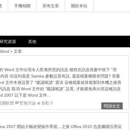
號
手機相關
所有文章
關於本站
研究資源
其他
 Word
> 文章
上的 Word 文件出現令人匪夷所思的訊息 雖然在訊息視窗中按下 "否
案內容 但這到底是 Samba 參數設置有誤, 還是檔案權限有問題? 答案
ord 文件本身設置了 "建議唯讀" 選項 這種檔案就算複製到本機之後再
訊息 取消 Word 文件的 "建議唯讀" 設置, 才能避免再出現這種訊息
Word 2007 以下是 Word 文件...
電腦軟體
暫無評論
喜歡 0
閱讀全文
 從 Office 2007 開始大幅改變操作界面，之後 Office 2010 也是繼續沿用這