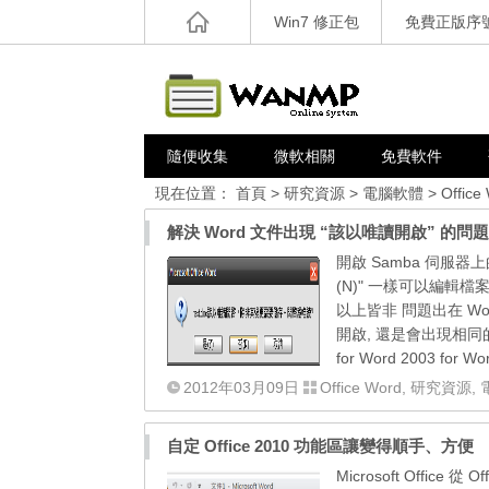
Win7 修正包
免費正版序
隨便收集
微軟相關
免費軟件
現在位置：
首頁
>
研究資源
>
電腦軟體
>
Office
解決 Word 文件出現 “該以唯讀開啟” 的問題
開啟 Samba 伺服器
(N)" 一樣可以編輯檔
以上皆非 問題出在 W
開啟, 還是會出現相同的
for Word 2003 for 
2012年03月09日
Office Word
,
研究資源
,
自定 Office 2010 功能區讓變得順手、方便
Microsoft Office