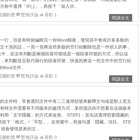
框中選擇「\F(,)」，再按下「加入功...
電腦軟體
暫無評論
喜歡 1
閱讀全文
一行，但是有時候編輯完一份Word檔後，發現其中會有許多多餘的
五十頁的話，一頁一頁將這些多餘的空行給刪除也是一件煩人的事，
盒中，並沒有判斷是兩個段落符號或是一個段落符號的方式，所以這
，來判斷並且取代兩行的段落符號，快速的將這一些文件中的空行給
ord文件...
電腦軟體
暫無評論
喜歡 2
閱讀全文
的文件時，常會遇到文件中有二三連用括號來解釋文句或是附上英文
有時文件需要有不同版本的處理方式，某些資訊你不想要在這個版本
利用「文字隱藏」的方式來改善。 STEP1：首先請選擇想要隱藏的
著請按下「格式」/「字型」。在視窗中，然後勾選「隱藏」項目。 STE
就會發現原來的文...
電腦軟體
暫無評論
喜歡 0