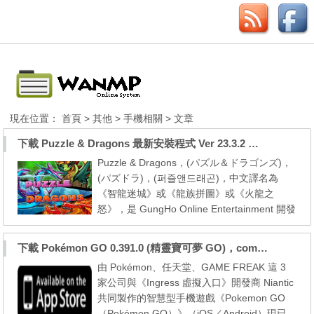
現在位置：
首頁
>
其他
>
手機相關
> 文章
下載 Puzzle & Dragons 最新安裝程式 Ver 23.3.2 日本版、港台版… (PAD Radar) (.apk) (.xapk)
Puzzle & Dragons，(パズル＆ドラゴンズ)，
(パズドラ)，(퍼즐앤드래곤)，中文譯名為
《智龍迷城》或《龍族拼圖》或《火龍之
怒》，是 GungHo Online Entertainment 開發
的智能手機遊戲，使用消除遊戲的形式進行戰
鬥的RPG養成遊戲。本網站提供遊戲下載點方
下載 Pokémon GO 0.391.0 (精靈寶可夢 GO)，com.nianticlabs.pokemongo (.apk) (.xapk)
便本地玩家直接下載遊戲。 GungHo 公司於 2
由 Pokémon、任天堂、GAME FREAK 這 3
016 年3月17日在 iOS／Android 等手機平台
家公司與《Ingress 虛擬入口》開發商 Niantic
上推出一個全新 App 工具《龍族拼圖雷達》
共同製作的智慧型手機遊戲《Pokemon GO
（Puzzle ＆ Dragons R...
（Pokémon GO）》（iOS／Android）現已