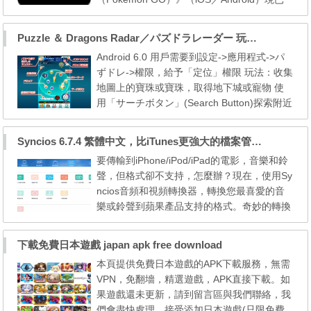
於紐西蘭、澳洲等地的 App Store／Google Pl
ay 搶先上架，開放基本免費遊玩。由於可下
Puzzle ＆ Dragons Radar／パズドラレーダー 玩法及連動方法
載的地區十分有限，推測應為全球發行前的測
Android 6.0 用戶需要到設定->應用程式->パ
試版本，往後應會陸續開放其他地區下載。玩
ずドレ->權限，給予「定位」權限 玩法：收集
家需要在遊戲世界中捕獲神奇寶貝並訓練它
地圖上的寶珠或寶珠，取得地下城或寵物 使
們。玩家在遊戲中的移動是基於...
用「サーチボタン」(Search Button)探索附近
的寶珠 按下「サーチ」(搜索)、 畫面上將出
現寶珠出現 點擊1km範圍以内的寶珠，便可以
Syncios 6.7.4 繁體中文，比iTunes更強大的檔案管理兼影片轉檔工具
將它們得到手。 ※※※如果在沒有移動情況
要傳輸到iPhone/iPod/iPad的電影，音樂和鈴
下，在搜索過的地方，再搜索，並不會再出現
聲，但格式卻不支持，怎麼辦？現在，使用Sy
寶珠。 ※※※彩色寶珠會稀有地出現！當發
ncios音頻和視頻轉換器，轉換您最喜愛的音
現時必能得到...
樂或鈴聲到蘋果產品支持的格式。奇妙的轉換
和傳輸文件可以使用一個工具來完成！還支援
將喜愛的音樂製作成鈴音檔案。沒有安裝不必
下載免費日本遊戲 japan apk free download
要的插件或應用程式的需要。使用Syncios--iO
本頁提供免費日本遊戲的APK下載服務，無需
S 裝置同步傳輸工具，您可以將iPod/iPhone/i
VPN，免翻墻，精選遊戲，APK直接下載。如
Pad 上的所有音訊檔案備份到電腦，包括音樂
果遊戲還未更新，請到留言區與我們聯絡，我
(*.MP3, *.M4A, ...
們會盡快處理。接受添加日本遊戲(只限免費