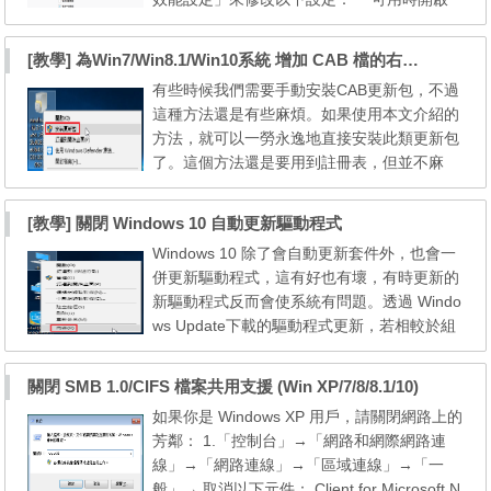
硬體加速」，這個設定可以用你的圖形顯示卡
效能，來處理網頁上的影片圖像內容，節省 C
[教學] 為Win7/Win8.1/Win10系統 增加 CAB 檔的右鍵安裝的功能
PU 資源。 這個選項預設是勾選的，但並不是
有些時候我們需要手動安裝CAB更新包，不過
所有圖形處理器都適用。您必須重啟 Firefox
這種方法還是有些麻煩。如果使用本文介紹的
來使改變的設定生效。 「內容處理程序數量
方法，就可以一勞永逸地直接安裝此類更新包
限制」，在多程序 F...
了。這個方法還是要用到註冊表，但並不麻
煩，適用於Win7/Win8.1/Win10系統。 直接使
用登錄檔，可以下載及合併此登錄檔即可。
[教學] 關閉 Windows 10 自動更新驅動程式
下載→ [Right click to install CAB.zip] 使用右
Windows 10 除了會自動更新套件外，也會一
鍵安裝登錄檔內容： 取消右鍵安裝登錄檔內
併更新驅動程式，這有好也有壞，有時更新的
容： 注意：如果有安裝 7-Zip / WinRAR 等壓
新驅動程式反而會使系統有問題。透過 Windo
縮及解壓縮...
ws Update下載的驅動程式更新，若相較於組
裝電腦公司提供的配備，不但更加老舊而且常
常造成無謂的驅動程式衝突。 1. 在本機上按
關閉 SMB 1.0/CIFS 檔案共用支援 (Win XP/7/8/8.1/10)
滑鼠右鍵，選擇 [內容] 2. 選擇 [進階系統設定]
如果你是 Windows XP 用戶，請關閉網路上的
3. 選擇 [硬體] 4. 選擇 [裝置安裝設定(S)] 5. 選
芳鄰： 1.「控制台」→「網路和網際網路連
擇 [否]，並按 [儲存變更]
線」→「網路連線」→「區域連線」→「一
般」→ 取消以下元件： Client for Microsoft N