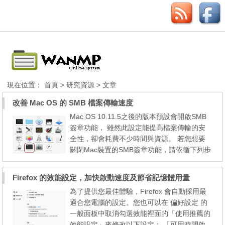
現在位置：
首頁
>
研究資源
> 文章
改善 Mac OS 的 SMB 檔案傳輸速度
Mac OS 10.11.5之後的版本預設會開啟SMB
簽章功能， 雖然此設定能提高檔案傳輸的安
全性，卻會耗費不少時間與資源。 若您想要
關閉Mac裝置的SMB簽章功能，請依循下列步
驟： 開啟Mac的［終端機］服務。 輸入以下
指令：sudo touch /etc/nsmb.conf，然後輸入
Firefox 的效能設定，加快啟動速度及節省記憶體用量
您Mac裝置的密碼。 輸入以下兩道指令：sud
為了提供您最佳體驗，Firefox 會自動採用最
o bash -c 'echo "[default]" >> /etc/nsmb.conf'
適合您電腦的設定。您也可以在 偏好設定 的
以及 sudo bash -c 'echo "signing_required=n
一般面板中取消勾選效能裡面的「使用推薦的
o" >...
效能設定」來修改以下設定： 「可用時開啟