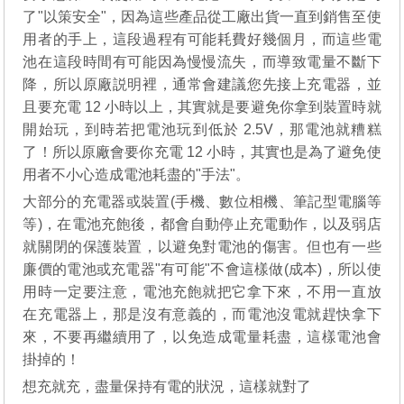
了"以策安全"，因為這些產品從工廠出貨一直到銷售至使
用者的手上，這段過程有可能耗費好幾個月，而這些電
池在這段時間有可能因為慢慢流失，而導致電量不斷下
降，所以原廠説明裡，通常會建議您先接上充電器，並
且要充電 12 小時以上，其實就是要避免你拿到裝置時就
開始玩，到時若把電池玩到低於 2.5V，那電池就糟糕
了！所以原廠會要你充電 12 小時，其實也是為了避免使
用者不小心造成電池耗盡的"手法"。
大部分的充電器或裝置(手機、數位相機、筆記型電腦等
等)，在電池充飽後，都會自動停止充電動作，以及弱店
就關閉的保護裝置，以避免對電池的傷害。但也有一些
廉價的電池或充電器"有可能"不會這樣做(成本)，所以使
用時一定要注意，電池充飽就把它拿下來，不用一直放
在充電器上，那是沒有意義的，而電池沒電就趕快拿下
來，不要再繼續用了，以免造成電量耗盡，這樣電池會
掛掉的！
想充就充，盡量保持有電的狀況，這樣就對了