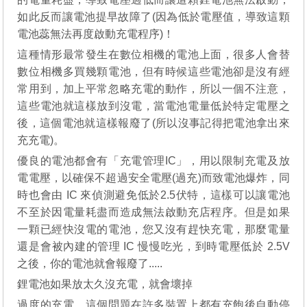
如此反而讓電池提早故障了(因為低於電壓值，導致這顆
電池蕊無法再度啟動充電程序)！
這種情形最常發生在數位相機的電池上面，很多人會替
數位相機多買幾顆電池，但有時候這些電池卻是沒有經
常用到，加上平常忽略充電的動作，所以一個不注意，
這些電池就這樣放到沒電，當電池電量低於特定電壓之
後，這個電池就這樣報廢了(所以沒事記得把電池拿出來
充充電)。
優良的電池都會有「充電管理IC」，用以限制充電及放
電電壓，以確保不超過安全電壓(過充)而致電池爆炸，同
時也會由 IC 來偵測避免低於2.5伏特，這樣可以讓電池
不至於因電量耗盡而造成無法啟動充店程序。但是如果
一顆已經快沒電的電池，您又沒有趕快充電，那麼電量
還是會被內建的管理 IC 慢慢吃光，到時電壓低於 2.5V
之後，你的電池就會報廢了.....
鋰電池如果放太久沒充電，就會壞掉
過度的充電，這個問題在許多裝置上都有充飽後自動停