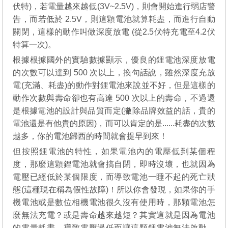
伏特)，若電量越來越低(3V~2.5V)，則會開始進行弱店警
告，而若低於 2.5V，則這顆電池就算耗盡，而進行自動
關閉，這樣的動作叫做深度放電 (從2.5伏特充電至4.2伏
特算一次)。
根據根據國外的實驗數據顯示，優良的鋰電池深度放電
的次數可以達到 500 次以上，換句話說，雖然深度充放
電(充滿、耗盡)的動作對鋰電池來說並不好，但是這樣的
動作次數與壽命卻也有高達 500 次以上的壽命，不過還
是根據電池的設計與品質而定(撇除品牌效益的話，貴的
電池還是有他貴的原因)，而可以肯定的是......耗盡的次數
越多，你的電池歸西的時間就會提早到來！
但按照鋰電池的特性，如果電池內的電壓低到某個程
度，那麼這顆鋰電池就會搞自閉，即時沒壞，也就因為
電壓已經低於某個限度，而導致電池一睡不起的死亡狀
態(這種現在稱為假性故障)！所以你會發現，如果你的手
機電池或是數位相機電池很久沒有使用時，那顆電池怎
麼無法充電？或是壽命越來越短？其實這就是因為電池
的電量耗盡，導致電壓過低而讓這顆鋰電池無法啟動，