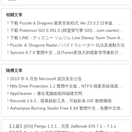
相關文章
下載 Puzzle & Dragons 最新安裝程式 Ver 23.3.2 日本版、港台版… (PAD Radar) (.apk) (.xapk)
下載 Pokémon GO 0.391.0 (精靈寶可夢 GO)，com.nianticlabs.pokemongo (.apk) (.xapk)
下載 LINE：ディズニー ツムツム Line Disney Tsum Tsum APK
Puzzle ＆ Dragons Radar／パズドラレーダー 玩法及連動方法
Syncios 6.7.4 繁體中文，比iTunes更強大的檔案管理兼影片轉檔工具
隨機文章
2013 年 6 月份 Microsoft 資訊安全公告
Ntfs Drive Protection 1.2 繁體中文版，NTFS 檔案系統保護工具
AppCleaner – 優化電腦效能與磁碟空間
Recordit 1.6.5，螢幕錄影工具，可錄影為 GIF 動態圖檔
Ashampoo Burning Studio Free 6.84 繁體中文，免費中文燒錄軟體
【上篇】
[iOS] Pangu 1.2.1，完美 Jailbreak iOS 7.1 – 7.1.x