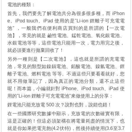
電池的種類：
首先，我們要先了解電池共分為很多很多種，而 iPhon
e、iPod touch、iPad 使用的是"Li-ion 鋰離子可充電電
池" ，一般我們在便利商店買到的是所謂的【一次電
池】，常見的就是 鹼性電池、錳乾電池、氧化銀電池、
水銀電池等等，這些電池只能用一次，電力用完之後，
就必須要進行拋棄回收了！
另外一種則是【二次電池】，這也就是所謂的充電電
池，常見的類型如鎳鎘電池、鉛酸電池、鎳氫電池、鋰
離子電池、燃料電池 等等。不過這些只要看看就好，您
就不用做筆記了，因為真正的電池分類，還不止這些
呢！而本篇，小編就針對 iPhone、iPod touch、iPad 使
用的"Li-ion 鋰離子可充電電池"來做使用上的分享：
鋰電池只能充放電 500 次？說對也對，說錯也錯！
在一些國際研究數據中顯示，充放電的次數確實有限，
這是正確的！但這必須架構在將電量耗盡的情況下，也
就是你如果把電充飽(4.2伏特)，然後持續使用(3.6至3.7