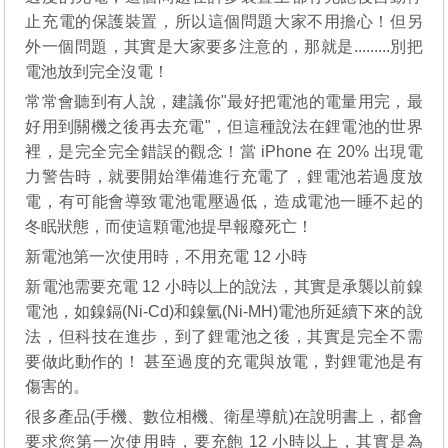
止充電的保護裝置，所以這個問題大家不用擔心！但另
外一個問題，其實是大家要多注意的，那就是.........別把
電池放到完全沒電！
常常會聽到有人說，建議你"最好把電池的電量用完，最
好用到關機之後再去充電"，但這種說法在鋰電池的世界
裡，是完全完全錯誤的觀念！當 iPhone 在 20% 出現電
力警告時，就要開始準備進行充電了，鋰電池若過度放
電，有可能會導致電池電壓過低，造成電池一睡不起的
冬眠狀態，而使這顆電池提早報廢死亡！
新電池第一次使用時，不用充電 12 小時
新電池需要充電 12 小時以上的說法，其實是承襲以前鎳
電池，如鎳鎘(Ni-Cd)和鎳氫(Ni-MH)電池所延續下來的說
法，但科技在進步，到了鋰電池之後，其實是完全不需
要做此動作的！ 甚至過度的充電與放電，對鋰電池是有
傷害的。
很多產品(手機、數位相機、衛星導航)在說明書上，都會
要求您第一次使用時，要充飽 12 小時以上，其實是為