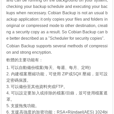
and can be running on the background on your system,
checking your backup schedule and executing your bac
kups when necessary. Cobian Backup is not an usual b
ackup application: it only copies your files and folders in
original or compressed mode to other destination, creati
ng a security copy as a result. So Cobian Backup can b
e better described as a "Scheduler for security copies".
Cobian Backup supports several methods of compressi
on and strong encryption.
軟體的主要功能有：
1. 可以自動備份檔案(每天、每週、每月、定時)
2. 內建檔案壓縮功能，可使用 ZIP或SQX 壓縮，並可設
定密碼保護。
3. 可以備份至其他資料夾或FTP。
4. 可以設定要加入或排除的檔案/目錄，並可使用檔案遮
罩。
5. 支援拖曳功能。
6. 支援高強度的加密功能：RSA+Rijndael(AES) 1024bi