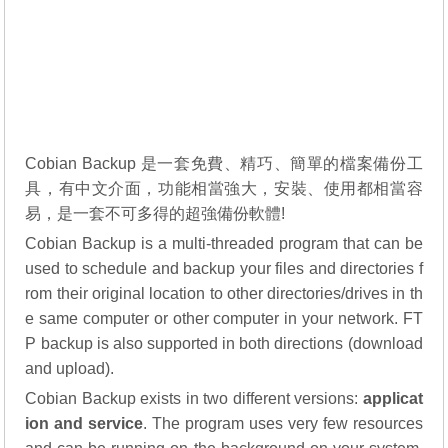
Cobian Backup 是一套免費、精巧、簡單的檔案備份工
具，有中文介面，功能相當強大，安裝、使用都相當容
易，是一套不可多得的超強備份軟體!
Cobian Backup is a multi-threaded program that can be
used to schedule and backup your files and directories f
rom their original location to other directories/drives in th
e same computer or other computer in your network. FT
P backup is also supported in both directions (download
and upload).
Cobian Backup exists in two different versions:
applicat
ion and service
. The program uses very few resources