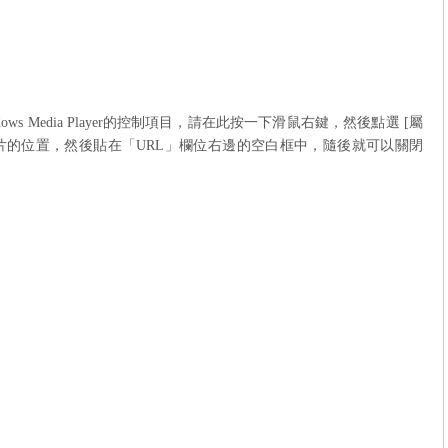
ows Media Player
的控制項目，請在此按一下滑鼠右鍵，然後點選
[
屬
片的位置，然後貼在「
URL
」欄位右邊的空白框中，隨後就可以關閉