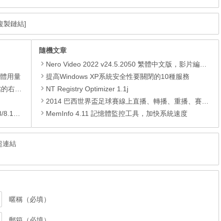
複製鏈結]
隨機文章
Nero Video 2022 v24.5.2050 繁體中文版，影片編輯製作播放軟體，支持 Utra HD (4K) 視頻
憶體用量
提高Windows XP系統安全性要關閉的10種服務
裝的功能
NT Registry Optimizer 1.1j
2014 巴西世界盃足球賽線上直播、轉播、重播、賽程表資訊，更新 @ Jul 13, 2014
/10)
MemInfo 4.11 記憶體監控工具，加快系統速度
超連結
暱稱（必填）
郵箱（必填）