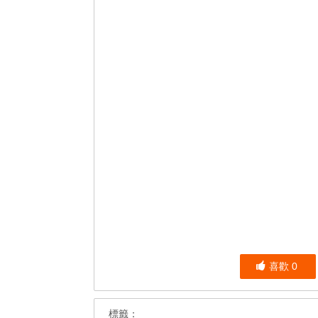
喜歡
0
標籤：