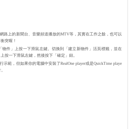
網路上的新聞台、音樂頻道播放的
MTV
等，其實在工作之餘，也可以
不衝突喔！
「物件
」
上按一下滑鼠左鍵。切換到「建立新物件
」
活頁標籤，並在
」
上按一下滑鼠左鍵，然後按下「確定
」
鈕。
行示範，但如果你的電腦中安裝了
RealOne player
或是
QuickTime playe
片。