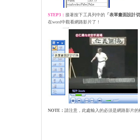
STEP3
：
接著按下工具列中的
「表單畫面設計
在
word
中觀看網路影片了
！
NOTE：
請注意，此處輸入的必須是網路影片的