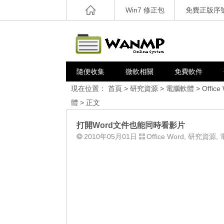
Win7 修正包
免費正版序
隨便收集
微軟相關
免費軟件
現在位置：
首頁
>
研究資源
>
電腦軟體
>
Office
體
> 正文
打開Word文件也能同時看影片
2010年05月01日
Office Word
,
研究資源
,