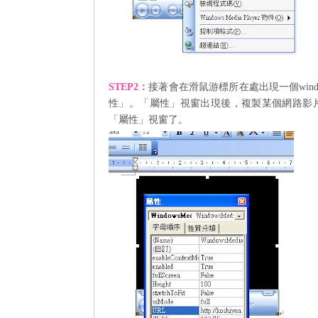
STEP2
：
接著會在滑鼠游標所在處出現一個
wind
性」。「屬性」視窗出現後，複製某個網路影
「屬性」視窗了。