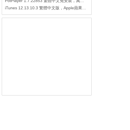
PotPlayer 1.7.22853 繁體中文免安裝，萬能硬解影音播放器
iTunes 12.13.10.3 繁體中文版，Apple蘋果用戶必備軟體