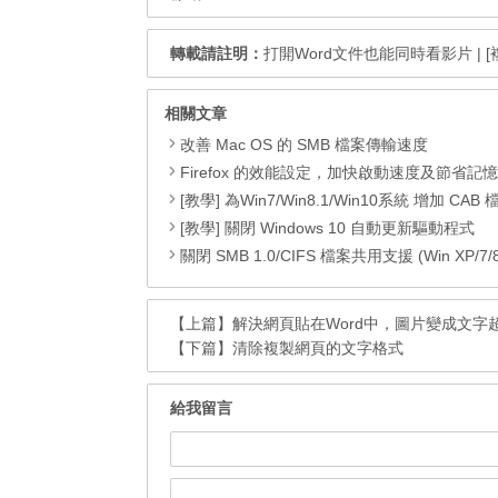
轉載請註明：
打開Word文件也能同時看影片
|
[
相關文章
改善 Mac OS 的 SMB 檔案傳輸速度
Firefox 的效能設定，加快啟動速度及節省記
[教學] 為Win7/Win8.1/Win10系統 增加 CAB 檔的右鍵安
[教學] 關閉 Windows 10 自動更新驅動程式
關閉 SMB 1.0/CIFS 檔案共用支援 (Win XP/7/8/8.1
【上篇】
解決網頁貼在Word中，圖片變成文字
【下篇】
清除複製網頁的文字格式
給我留言