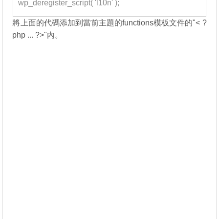
wp_deregister_script( 'l10n' );
將上面的代碼添加到當前主題的functions模板文件的"< ?
php ... ?>"內。