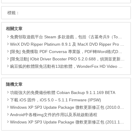
標籤：
相關文章
免費領取遊戲平台 Steam 多款遊戲，包括《古墓奇兵9（Tomb Raider）》、《古墓奇兵：歐西里斯神殿 LARA CROFT AND THE TEMPLE OF OSIRIS™》、《Deiland》、《Headsnatchers》、《Drawful 2》和《GOAT OF DUTY》。
WinX DVD Ripper Platinum 8.9.1 及 MacX DVD Ripper Pro 6.2.1 限免活動
[限免] 免費獲取 PDF Conversa 專業版，PDF轉Word格式DOC或Word轉換成PDF
[限免活動] IObit Driver Booster PRO 5.2.0.688，偵測並更新最新驅動程式，可以自動更新驅動程式
豌豆狐的軟體限免活動有13款軟體，WonderFox HD Video Converter Factory Pro、 Watermark Software、WiseCare 365 Pro、Seed4.Me VPN、WinToFlash Professional、RightNote Standard、ONLYOFFICE Cloud Office、Epubor Ultimate、Folder Marker Home 、Clipà.Vu、Preloaders、Animiz Professional 以及 DoYourData Uninstaller Pro。
隨機文章
功能強大的免費備份軟體 Cobian Backup 9.1.1.169 BETA
下載 iOS 固件，iOS 5.0 – 5.1.1 Firmware (IPSW)
Windows XP SP3 Update Package 微軟更新修正包 (2010.07月份)
Android中各種img文件的作用以及系統啟動過程
Windows XP SP3 Update Package 微軟更新修正包 (2011.11月份)