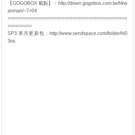
【GOGOBOX 載點】：http://down.gogobox.com.tw/hkw
anman/~7×04
============================================
=========
SP3 單月更新包：http://www.sendspace.com/folder/hl0
3os