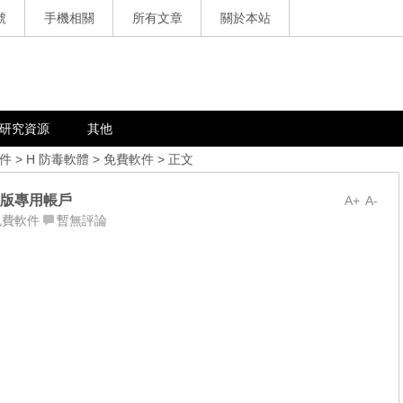
號
手機相關
所有文章
關於本站
研究資源
其他
件
>
H 防毒軟體
>
免費軟件
> 正文
a 測試版專用帳戶
A+
A-
免費軟件
暫無評論