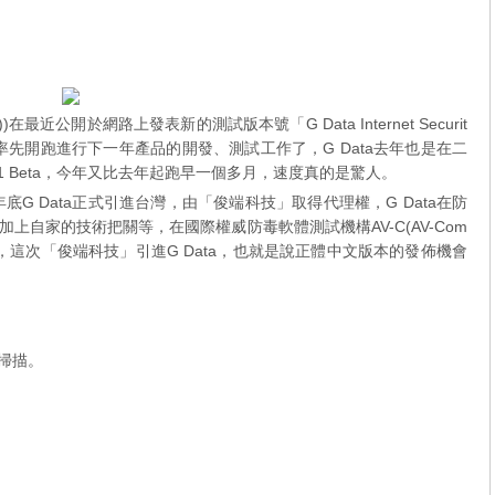
it))在最近公開於網路上發表新的測試版本號「G Data Internet Securit
廠商率先開跑進行下一年產品的開發、測試工作了，G Data去年也是在二
 2011 Beta，今年又比去年起跑早一個多月，速度真的是驚人。
底G Data正式引進台灣，由「俊端科技」取得代理權，G Data在防
家的引擎加上自家的技術把關等，在國際權威防毒軟體測試機構AV-C(AV-Com
績單，這次「俊端科技」引進G Data，也就是說正體中文版本的發佈機會
。
掃描。