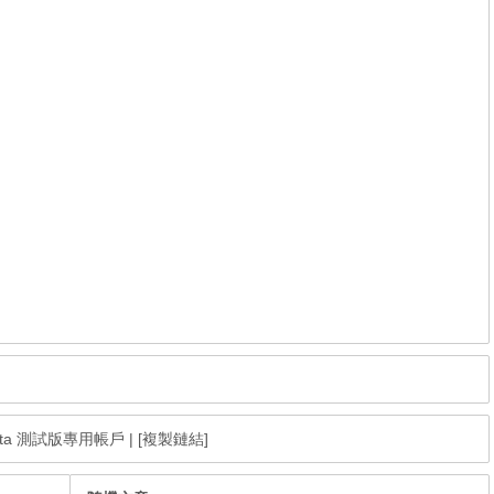
12 Beta 測試版專用帳戶
|
[複製鏈結]