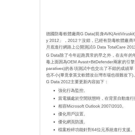
德國防毒軟體廠商G Data(前身AVK(AntiVirusk
y 2012」，2012？沒錯，已經有防毒軟體
月底進行網路上公開測試G Data TotalCare
G Data除了今年起跑異常的早之外，在去年的年
毒上面因為OEM Avast+BitDefender兩
paratives)的各項測試中也交出了不錯的成
也不小(畢竟拿英文軟體攻台灣市場也很難攻下)
G Data 2012主要更新內容如下：
強化行為監控。
當電腦處於空閒狀態時，在背景自動進行
相容Microsoft Outlook 2007/2010。
優化用戶設置。
優化網頁防護。
檔案粉碎功能針對64位元系統進行支援。