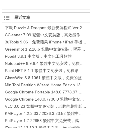
最近文章
下載 Puzzle & Dragons 最新安裝程式 Ver 23.3.2 日本版、港台版… (PAD Radar) (.apk) (.xapk)
CCleaner 7.09 繁體中文安裝版，高效能作業系統清理軟體
3uTools 9.06，免費蘋果 iPhone / iPad 手機平板電腦管理備份還原軟體
Greenshot 1.2.10.6 繁體中文免安裝，螢幕抓圖軟體，1.3.315 安裝版
Poedit 3.9.1 中文版，中文化工具軟體
Notepad++ 8.9.6.4 繁體中文免安裝，免費的代碼編輯器
Paint.NET 5.1.1 繁體中文免安裝，免費繪圖軟體取代微軟小畫家
GlassWire 3.8.1061 繁體中文版，免費的監控電腦連線狀態、網路流量監控/統計工具
MiniTool Partition Wizard Home Edition 13.6，好用的磁碟分割工具
Google Chrome Portable 148.0.7778.97 繁體中文免安裝，Google瀏覽器
Google Chrome 148.0.7730.0 繁體中文安裝版，Google瀏覽器
VLC 3.0.23 繁體中文免安裝，老牌的萬能影片播放軟體免安裝中文版
KMPlayer 4.2.3.33 / 2026.3.23.52 繁體中文免安裝，超強的多媒體播放器
PotPlayer 1.7.22853 繁體中文免安裝，萬能硬解影音播放器
iTunes 12.13.10.3 繁體中文版，Apple蘋果用戶必備軟體