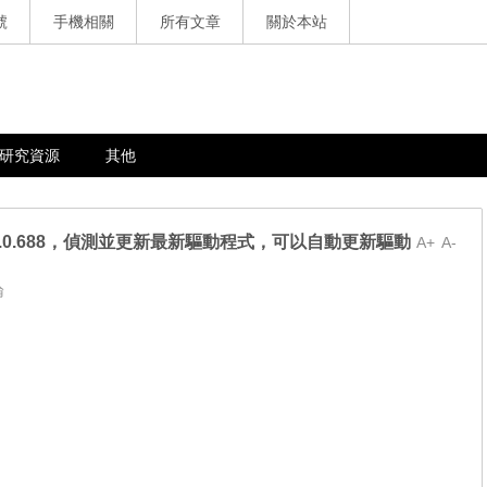
號
手機相關
所有文章
關於本站
研究資源
其他
 PRO 5.2.0.688，偵測並更新最新驅動程式，可以自動更新驅動
A+
A-
論