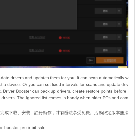
f-date drivers and updates them for you. It can scan automatically w
a device. Or you can set fixed intervals for scans and update driv
k. Driver Booster can back up drivers, create restore points before i
 drivers. The Ignored list comes in handy when older PCs and com
，完成下載、安裝、註冊動作，才有辦法享受免費。活動限定版本無法
booster-pro-iobit-sale