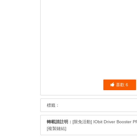
喜歡
6
標籤：
轉載請註明：
[限免活動] IObit Driver Bo
[複製鏈結]