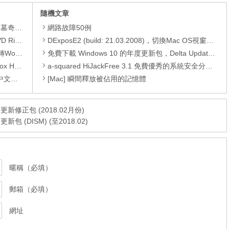
隨機文章
GOAT OF DUTY》。
網路故障50例
1 限免活動
DExposE2 (build: 21.03.2008)，切換Mac OS視窗更方便
換成PDF
免費下載 Windows 10 的年度更新包，Delta Update 及 累積更新包
oYourData Uninstaller Pro。
a-squared HiJackFree 3.1 免費優秀的系統安全分析及檢測軟體！
的好幫手
[Mac] 瞬間釋放被佔用的記憶體
 微軟更新修正包 (2018.02月份)
鍵更新包 (DISM) (至2018.02)
暱稱（必填）
郵箱（必填）
網址