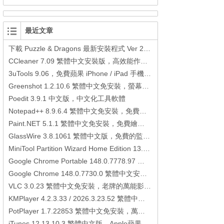
最近文章
下載 Puzzle & Dragons 最新安裝程式 Ver 23.3.2 日本版、港台版… (PAD Radar) (.apk) (.xapk)
CCleaner 7.09 繁體中文安裝版，高效能作業系統清理軟體
3uTools 9.06，免費蘋果 iPhone / iPad 手機平板電腦管理備份還原軟體
Greenshot 1.2.10.6 繁體中文免安裝，螢幕抓圖軟體，1.3.315 安裝版
Poedit 3.9.1 中文版，中文化工具軟體
Notepad++ 8.9.6.4 繁體中文免安裝，免費的代碼編輯器
Paint.NET 5.1.1 繁體中文免安裝，免費繪圖軟體取代微軟小畫家
GlassWire 3.8.1061 繁體中文版，免費的監控電腦連線狀態、網路流量監控/統計工具
MiniTool Partition Wizard Home Edition 13.6，好用的磁碟分割工具
Google Chrome Portable 148.0.7778.97 繁體中文免安裝，Google瀏覽器
Google Chrome 148.0.7730.0 繁體中文安裝版，Google瀏覽器
VLC 3.0.23 繁體中文免安裝，老牌的萬能影片播放軟體免安裝中文版
KMPlayer 4.2.3.33 / 2026.3.23.52 繁體中文免安裝，超強的多媒體播放器
PotPlayer 1.7.22853 繁體中文免安裝，萬能硬解影音播放器
iTunes 12.13.10.3 繁體中文版，Apple蘋果用戶必備軟體