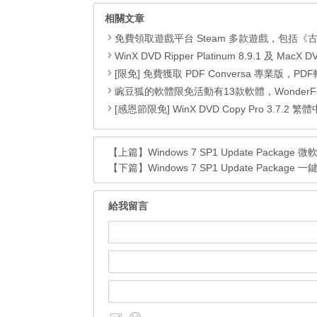
相關文章
免費領取遊戲平台 Steam 多款遊戲，包括《古墓奇兵9（Tomb Raider）》、《古墓奇兵：歐西里斯神殿 LARA CROFT AND THE TEMPLE OF OSIRIS™》、《Deiland》、《Headsnatchers》、《Drawful 2》和《
WinX DVD Ripper Platinum 8.9.1 及 MacX DVD Ripper Pro 6.2.
[限免] 免費獲取 PDF Conversa 專業版，PDF轉Word格式DOC或Word轉
豌豆狐的軟體限免活動有13款軟體，WonderFox HD Video Converter Factory Pro、 Watermark Software、WiseCare 365 Pro、Seed4.Me VPN、WinToFlash Professional、RightNote Standard、ONLYOFFICE Cloud Office、Epubor Ultimate、Folder Marker Home 、Clipà.Vu、Preloaders、Animiz Professional 以及 D
[感恩節限免] WinX DVD Copy Pro 3.7.2 繁體中文版，DVD複製、資料救援
【上篇】
Windows 7 SP1 Update Package
【下篇】
Windows 7 SP1 Update Package 一
給我留言