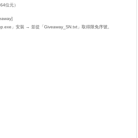
2及64位元）
veaway
]
etup.exe」安裝 → 並從「Giveaway_SN.txt」取得限免序號。