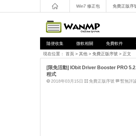
Win7 修正包
免費正版序
隨便收集
微軟相關
免費軟件
現在位置：
首頁
>
其他
>
免費正版序號
> 正文
[限免活動] IObit Driver Booster
程式
2018年03月15日
免費正版序號
暫無評