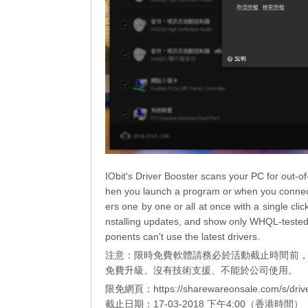
IObit's Driver Booster scans your PC for out-o
hen you launch a program or when you connect 
ers one by one or all at once with a single clic
nstalling updates, and show only WHQL-tested
ponents can't use the latest drivers.
注意：限時免費軟體請務必於活動截止時間前
免費升級、沒有技術支援、不能於公司使用。
限免網頁：https://sharewareonsale.com/s/driver-
截止日期：17-03-2018 下午4:00（香港時間）