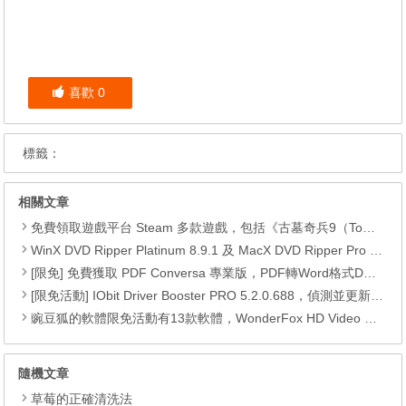
喜歡
0
標籤：
相關文章
免費領取遊戲平台 Steam 多款遊戲，包括《古墓奇兵9（Tomb Raider）》、《古墓奇兵：歐西里斯神殿 LARA CROFT AND THE TEMPLE OF OSIRIS™》、《Deiland》、《Headsnatchers》、《Drawful 2》和《GOAT OF DUTY》。
WinX DVD Ripper Platinum 8.9.1 及 MacX DVD Ripper Pro 6.2.1 限免活動
[限免] 免費獲取 PDF Conversa 專業版，PDF轉Word格式DOC或Word轉換成PDF
[限免活動] IObit Driver Booster PRO 5.2.0.688，偵測並更新最新驅動程式，可以自動更新驅動程式
豌豆狐的軟體限免活動有13款軟體，WonderFox HD Video Converter Factory Pro、 Watermark Software、WiseCare 365 Pro、Seed4.Me VPN、WinToFlash Professional、RightNote Standard、ONLYOFFICE Cloud Office、Epubor Ultimate、Folder Marker Home 、Clipà.Vu、Preloaders、Animiz Professional 以及 DoYourData Uninstaller Pro。
隨機文章
草莓的正確清洗法