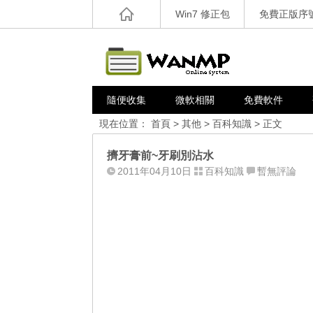
Win7 修正包
免費正版序
隨便收集
微軟相關
免費軟件
現在位置：
首頁
>
其他
>
百科知識
> 正文
擠牙膏前~牙刷別沾水
2011年04月10日
百科知識
暫無評論