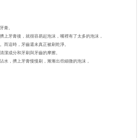
牙膏。
擠上牙膏後，就很容易起泡沫，嘴裡有了太多的泡沫，
。而這時，牙齒還未真正被刷乾淨。
清潔成分和牙刷與牙齒的摩擦。
沾水，擠上牙膏慢慢刷，漸漸出些細微的泡沫，