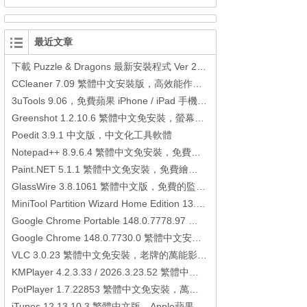
最近文章
下載 Puzzle & Dragons 最新安裝程式 Ver 23.3.2 日本版、港台版… (PAD Radar) (.apk) (.xapk)
CCleaner 7.09 繁體中文安裝版，高效能作業系統清理軟體
3uTools 9.06，免費蘋果 iPhone / iPad 手機平板電腦管理備份還原軟體
Greenshot 1.2.10.6 繁體中文免安裝，螢幕抓圖軟體，1.3.315 安裝版
Poedit 3.9.1 中文版，中文化工具軟體
Notepad++ 8.9.6.4 繁體中文免安裝，免費的代碼編輯器
Paint.NET 5.1.1 繁體中文免安裝，免費繪圖軟體取代微軟小畫家
GlassWire 3.8.1061 繁體中文版，免費的監控電腦連線狀態、網路流量監控/統計工具
MiniTool Partition Wizard Home Edition 13.6，好用的磁碟分割工具
Google Chrome Portable 148.0.7778.97 繁體中文免安裝，Google瀏覽器
Google Chrome 148.0.7730.0 繁體中文安裝版，Google瀏覽器
VLC 3.0.23 繁體中文免安裝，老牌的萬能影片播放軟體免安裝中文版
KMPlayer 4.2.3.33 / 2026.3.23.52 繁體中文免安裝，超強的多媒體播放器
PotPlayer 1.7.22853 繁體中文免安裝，萬能硬解影音播放器
iTunes 12.13.10.3 繁體中文版，Apple蘋果用戶必備軟體