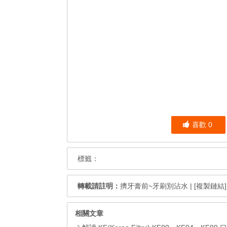
喜歡
0
標籤：
轉載請註明：
擠牙膏前~牙刷別沾水
|
[複製鏈結]
相關文章