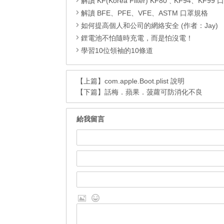
解讀 KF(Korea Filter) KF80﹑KF94、KF99
解讀 BFE、PFE、VFE、ASTM 口罩規格
如何提高個人和公司的網絡安全 (作者：Jay)
鋰電池不怕隨時充電，而是怕沒電！
學習10位領袖的10條道
【上篇】
com.apple.Boot.plist 說明
【下篇】
話梅．蘋果．菠蘿可防消化不良
給我留言