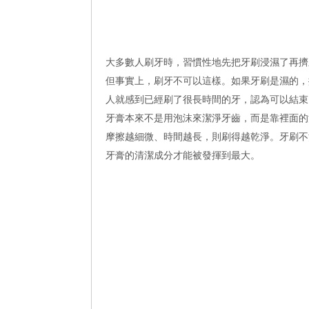
大多數人刷牙時，習慣性地先把牙刷浸濕了再擠
但事實上，刷牙不可以這樣。如果牙刷是濕的，
人就感到已經刷了很長時間的牙，認為可以結束
牙膏本來不是用泡沫來潔淨牙齒，而是靠裡面的
摩擦越細微、時間越長，則刷得越乾淨。牙刷不
牙膏的清潔成分才能被發揮到最大。