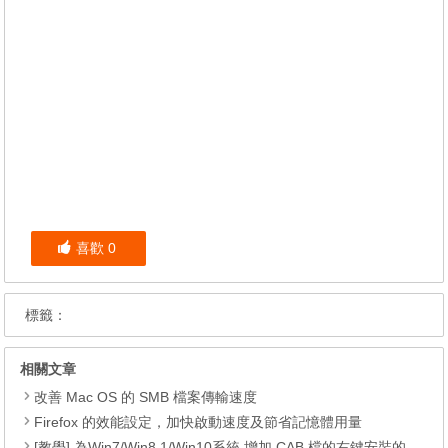
喜歡
0
標籤：
相關文章
改善 Mac OS 的 SMB 檔案傳輸速度
Firefox 的效能設定，加快啟動速度及節省記憶體用量
[教學] 為Win7/Win8.1/Win10系統 增加 CAB 檔的右鍵安裝的功能