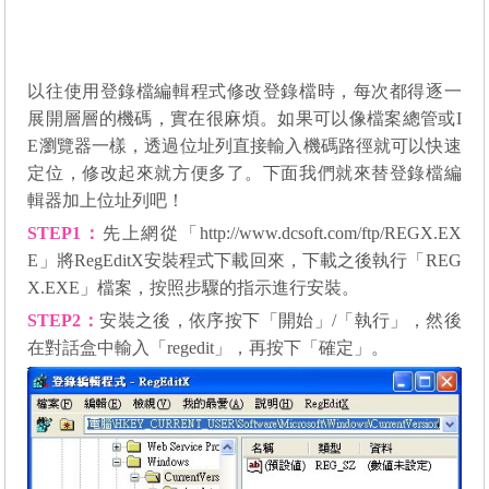
以往使用登錄檔編輯程式修改登錄檔時，每次都得逐一
展開層層的機碼，實在很麻煩。如果可以像檔案總管或I
E瀏覽器一樣，透過位址列直接輸入機碼路徑就可以快速
定位，修改起來就方便多了。下面我們就來替登錄檔編
輯器加上位址列吧！
STEP1
：
先上網從「
http://www.dcsoft.com/ftp/REGX.EX
E
」將RegEditX安裝程式下載回來，下載之後執行「REG
X.EXE」檔案，按照步驟的指示進行安裝。
STEP2
：
安裝之後，依序按下「開始」/「執行」，然後
在對話盒中輸入「regedit」，再按下「確定」。