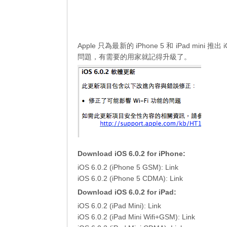
Apple 只為最新的 iPhone 5 和 iPad min
問題，有需要的用家就記得升級了。
Download iOS 6.0.2 for iPhone:
iOS 6.0.2 (iPhone 5 GSM):
Link
iOS 6.0.2 (iPhone 5 CDMA):
Link
Download iOS 6.0.2 for iPad:
iOS 6.0.2 (iPad Mini):
Link
iOS 6.0.2 (iPad Mini Wifi+GSM):
Link