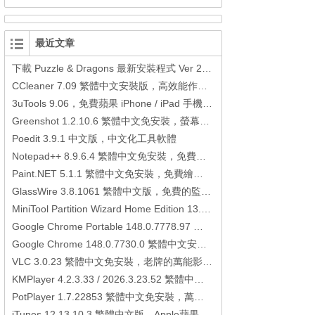
最近文章
下載 Puzzle & Dragons 最新安裝程式 Ver 23.3.2 日本版、港台版… (PAD Radar) (.apk) (.xapk)
CCleaner 7.09 繁體中文安裝版，高效能作業系統清理軟體
3uTools 9.06，免費蘋果 iPhone / iPad 手機平板電腦管理備份還原軟體
Greenshot 1.2.10.6 繁體中文免安裝，螢幕抓圖軟體，1.3.315 安裝版
Poedit 3.9.1 中文版，中文化工具軟體
Notepad++ 8.9.6.4 繁體中文免安裝，免費的代碼編輯器
Paint.NET 5.1.1 繁體中文免安裝，免費繪圖軟體取代微軟小畫家
GlassWire 3.8.1061 繁體中文版，免費的監控電腦連線狀態、網路流量監控/統計工具
MiniTool Partition Wizard Home Edition 13.6，好用的磁碟分割工具
Google Chrome Portable 148.0.7778.97 繁體中文免安裝，Google瀏覽器
Google Chrome 148.0.7730.0 繁體中文安裝版，Google瀏覽器
VLC 3.0.23 繁體中文免安裝，老牌的萬能影片播放軟體免安裝中文版
KMPlayer 4.2.3.33 / 2026.3.23.52 繁體中文免安裝，超強的多媒體播放器
PotPlayer 1.7.22853 繁體中文免安裝，萬能硬解影音播放器
iTunes 12.13.10.3 繁體中文版，Apple蘋果用戶必備軟體