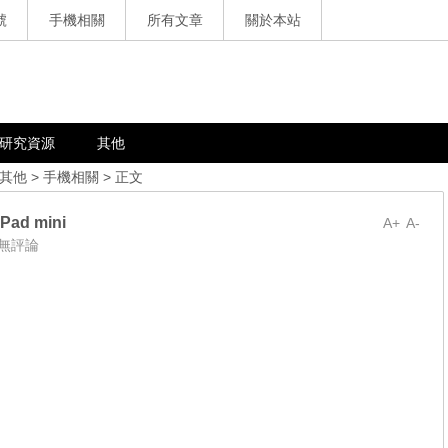
號
手機相關
所有文章
關於本站
研究資源
其他
其他
>
手機相關
> 正文
iPad mini
A+
A-
無評論