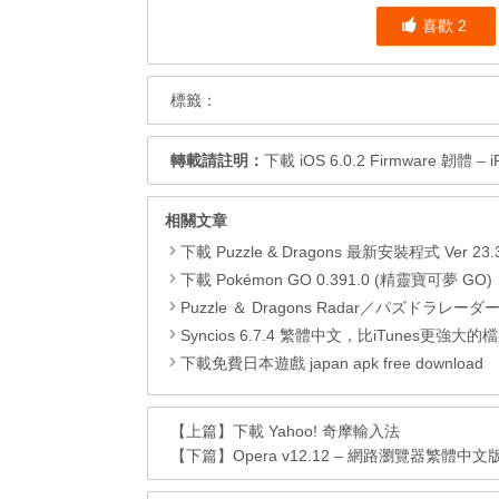
喜歡
2
標籤：
轉載請註明：
下載 iOS 6.0.2 Firmware 韌體 – iP
相關文章
下載 Puzzle & Dragons 最新安裝程式 Ver 23.3.2 日本版、港台版… (PAD Radar) (.apk) (.
下載 Pokémon GO 0.391.0 (精靈寶可夢 GO)，com.nianticlabs.pokemongo (.apk) (
Puzzle ＆ Dragons Radar／パズドラレーダー 玩法及連
Syncios 6.7.4 繁體中文，比iTunes更強大的檔案管理兼影片
下載免費日本遊戲 japan apk free download
【上篇】
下載 Yahoo! 奇摩輸入法
【下篇】
Opera v12.12 – 網路瀏覽器繁體中文