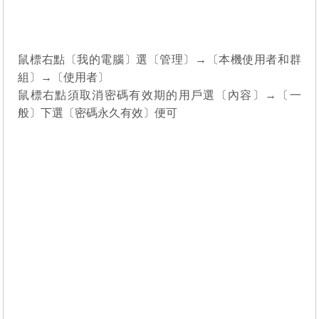
鼠標右點〔我的電腦〕選〔管理〕→〔本機使用者和群
組〕→〔使用者〕
鼠標右點須取消密碼有效期的用戶選〔內容〕→〔一
般〕下選〔密碼永久有效〕便可