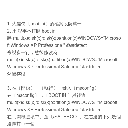
1. 先備份〔boot.ini〕的檔案以防萬一
2. 用 記事本打開 boot.ini
將 multi(x)disk(x)rdisk(x)partition(x)WINDOWS=”Microso
ft Windows XP Professional” /fastdetect
複製多一行，然後修改為
multi(x)disk(x)rdisk(x)partition(x)WINDOWS=”Microsoft
Windows XP Professional Safeboot” /fastdetect
然後存檔
3. 在〔開始〕→〔執行〕→鍵入〔msconfig〕
在〔msconfig〕→〔BOOT.INI〕然後選
multi(x)disk(x)rdisk(x)partition(x)WINDOWS=”Microsoft
Windows XP Professional Safeboot” /fastdetect
在〔開機選項中〕選〔/SAFEBOOT〕在右邊的下列幾個
選擇其中一個：