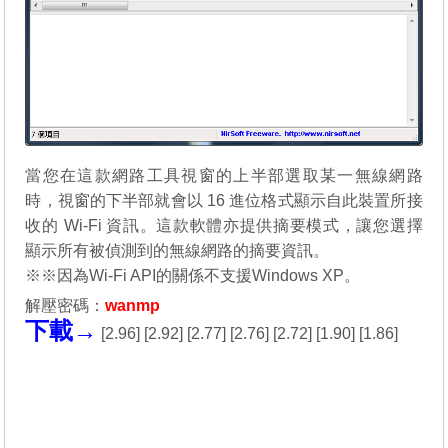
當您在這款網路工具視窗的上半部選取某一無線網路
時，視窗的下半部就會以 16 進位格式顯示自此裝置所接
收的 Wi-Fi 資訊。這款軟體亦提供摘要模式，讓您選擇
顯示所有被偵測到的無線網路的摘要資訊。
※※因為Wi-Fi API的關係不支援Windows XP。
解壓密碼：
wanmp
下載→
[
2.96
] [
2.92
] [
2.77
] [
2.76
] [
2.72
] [
1.90
] [
1.86
]