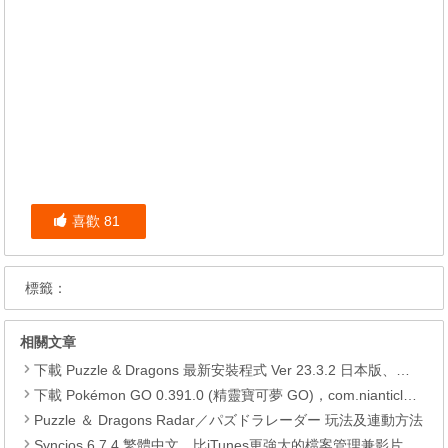
喜歡
81
標籤：
相關文章
下載 Puzzle & Dragons 最新安裝程式 Ver 23.3.2 日本版、港台版… (PAD Radar) (.apk) (.xapk)
下載 Pokémon GO 0.391.0 (精靈寶可夢 GO)，com.nianticlabs.pokemongo (.apk) (.xapk)
Puzzle ＆ Dragons Radar／パズドラレーダー 玩法及連動方法
Syncios 6.7.4 繁體中文，比iTunes更強大的檔案管理兼影片轉檔工具