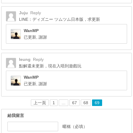
Juju
Reply
LINE：ディズニー ツムツム日本版，求更新
WanMP
已更新, 謝謝
leung
Reply
點解還未更新，現在入唔到遊戲玩
WanMP
已更新, 謝謝
上一頁
1
…
67
68
69
給我留言
暱稱（必填）