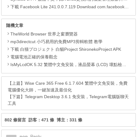
下載 Facebook Lite 241.0.0.7.119 Download com.facebook.lite APK
隨機文章
TheWorld Browser 世界之窗瀏覽器
mp3directcut 小巧易用的免費MP3剪輯軟體 教學
下載 白猫プロジェクト 白貓Project ShironekoProject APK
電腦電池正確的保養觀念
IsMyLcdOK 5.32 繁體中文免安裝，液晶螢幕 (LCD) 壞點檢測工具
【上篇】
Wise Care 365 Free 6.1.7.604 繁體中文免安裝，免費
電腦優化大師，一鍵加速及最佳化
【下篇】
Telegram Desktop 3.6.1 免安裝，Telegram電腦版聊天
工具
802 條留言 訪客：471 條 博主：331 條
non
Reply