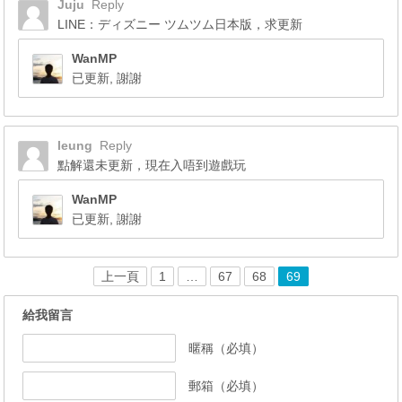
Juju
Reply
LINE：ディズニー ツムツム日本版，求更新
WanMP
已更新, 謝謝
leung
Reply
點解還未更新，現在入唔到遊戲玩
WanMP
已更新, 謝謝
上一頁
1
…
67
68
69
給我留言
暱稱（必填）
郵箱（必填）