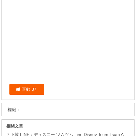
喜歡
37
標籤：
相關文章
下載 LINE：ディズニー ツムツム Line Disney Tsum Tsum APK