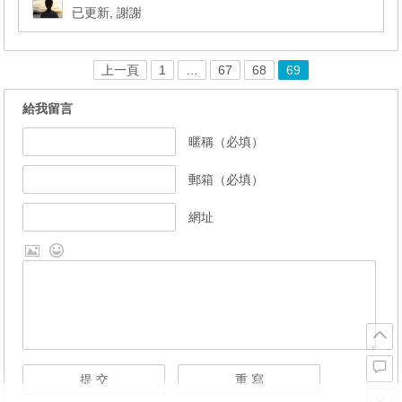
已更新, 謝謝
上一頁
1
…
67
68
69
給我留言
暱稱（必填）
郵箱（必填）
網址