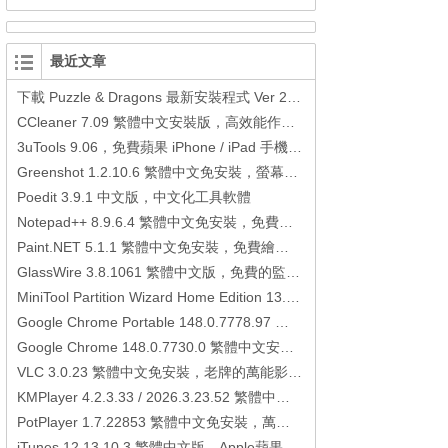
最近文章
下載 Puzzle & Dragons 最新安裝程式 Ver 23.3.2 日本版、港台版… (PAD Radar) (.apk) (.xapk)
CCleaner 7.09 繁體中文安裝版，高效能作業系統清理軟體
3uTools 9.06，免費蘋果 iPhone / iPad 手機平板電腦管理備份還原軟體
Greenshot 1.2.10.6 繁體中文免安裝，螢幕抓圖軟體，1.3.315 安裝版
Poedit 3.9.1 中文版，中文化工具軟體
Notepad++ 8.9.6.4 繁體中文免安裝，免費的代碼編輯器
Paint.NET 5.1.1 繁體中文免安裝，免費繪圖軟體取代微軟小畫家
GlassWire 3.8.1061 繁體中文版，免費的監控電腦連線狀態、網路流量監控/統計工具
MiniTool Partition Wizard Home Edition 13.6，好用的磁碟分割工具
Google Chrome Portable 148.0.7778.97 繁體中文免安裝，Google瀏覽器
Google Chrome 148.0.7730.0 繁體中文安裝版，Google瀏覽器
VLC 3.0.23 繁體中文免安裝，老牌的萬能影片播放軟體免安裝中文版
KMPlayer 4.2.3.33 / 2026.3.23.52 繁體中文免安裝，超強的多媒體播放器
PotPlayer 1.7.22853 繁體中文免安裝，萬能硬解影音播放器
iTunes 12.13.10.3 繁體中文版，Apple蘋果用戶必備軟體