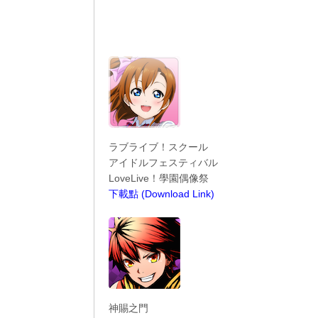
ラブライブ！スクール
アイドルフェスティバル
LoveLive！學園偶像祭
下載點 (Download Link)
----------------------------------------
神賜之門