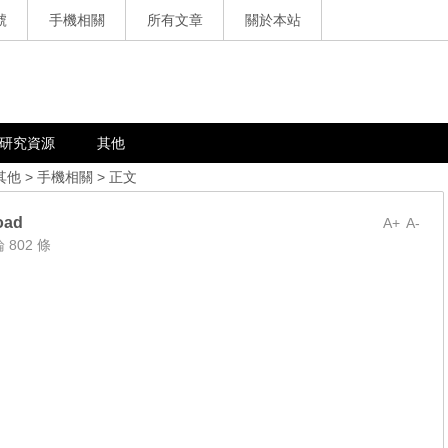
號
手機相關
所有文章
關於本站
研究資源
其他
其他
>
手機相關
> 正文
oad
A+
A-
 802 條