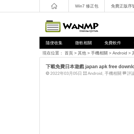
Win7 修正包
免費正版序
隨便收集
微軟相關
免費軟件
現在位置：
首頁
>
其他
>
手機相關
>
Android
>
下載免費日本遊戲 japan apk free downl
2022年03月05日
Android
,
手機相關
評論