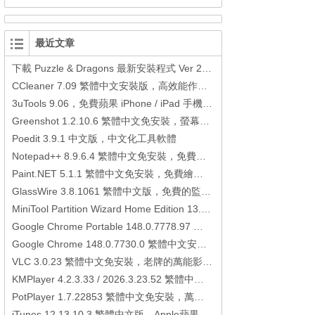
最近文章
下載 Puzzle & Dragons 最新安裝程式 Ver 23.3.2 日本版、港台版… (PAD Radar) (.apk) (.xapk)
CCleaner 7.09 繁體中文安裝版，高效能作業系統清理軟體
3uTools 9.06，免費蘋果 iPhone / iPad 手機平板電腦管理備份還原軟體
Greenshot 1.2.10.6 繁體中文免安裝，螢幕抓圖軟體，1.3.315 安裝版
Poedit 3.9.1 中文版，中文化工具軟體
Notepad++ 8.9.6.4 繁體中文免安裝，免費的代碼編輯器
Paint.NET 5.1.1 繁體中文免安裝，免費繪圖軟體取代微軟小畫家
GlassWire 3.8.1061 繁體中文版，免費的監控電腦連線狀態、網路流量監控/統計工具
MiniTool Partition Wizard Home Edition 13.6，好用的磁碟分割工具
Google Chrome Portable 148.0.7778.97 繁體中文免安裝，Google瀏覽器
Google Chrome 148.0.7730.0 繁體中文安裝版，Google瀏覽器
VLC 3.0.23 繁體中文免安裝，老牌的萬能影片播放軟體免安裝中文版
KMPlayer 4.2.3.33 / 2026.3.23.52 繁體中文免安裝，超強的多媒體播放器
PotPlayer 1.7.22853 繁體中文免安裝，萬能硬解影音播放器
iTunes 12.13.10.3 繁體中文版，Apple蘋果用戶必備軟體