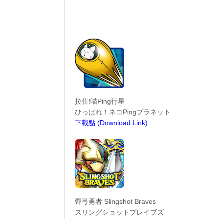
拉住!喵Ping行星
ひっぱれ！ネコPingプラネット
下載點 (Download Link)
----------------------------------------
彈弓勇者 Slingshot Braves
スリングショットブレイブズ