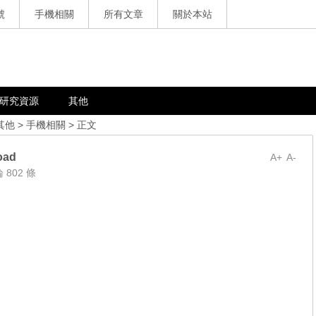
號
手機相關
所有文章
關於本站
研究資源
其他
其他
>
手機相關
> 正文
oad
A+
A-
 802 條