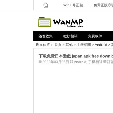
Win7 修正包
免費正版序
隨便收集
微軟相關
免費軟件
現在位置：
首頁
>
其他
>
手機相關
>
Android
>
下載免費日本遊戲 japan apk free downl
2022年03月05日
Android
,
手機相關
評論