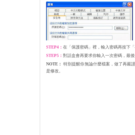
STEP4
：
在「保護密碼」裡，輸入密碼再
按下「
STEP5
：
對話盒會再要求你輸入一次密碼，最後
NOTE：
特別提醒你
無論什麼檔案，做了再嚴
是修改。