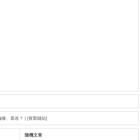
編修、篡改？
|
[複製鏈結]
隨機文章