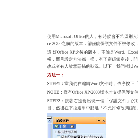
使用Microsoft Office的人，有時候會不希
ce 2O00之前的版本，卻僅能保護文件不被修
還 好Office XP之後的版本，不論是Word、E
輯，而且設定方法都一樣，有了密碼鎖定後，開
改或者有人故意惡搞的狀況。以下，我們就以Wo
方法一：
STEP1
：
當我們在編輯
Word
文件時，依序按下「
NOTE
：
僅有
Office XP/2003
版本才支援保護文
STEP2
：
接著右邊會出現一個「保護文件」的
目，然後在下拉選單中點選「不允許修改
(
唯讀
)