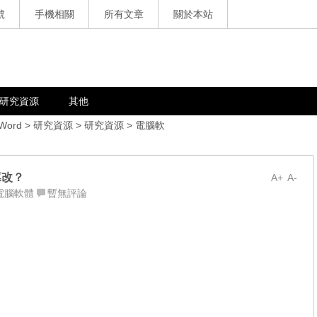
號
手機相關
所有文章
關於本站
研究資源
其他
 Word
>
研究資源
>
研究資源
>
電腦軟
篡改？
A+
A-
電腦軟體
暫無評論