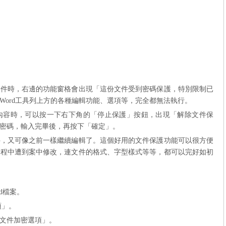
文件時，右邊的功能窗格會出現「這份文件受到密碼保護，特別限制已
Word
工具列上方的各種編輯功能、選項等，完全都無法執行。
內容時，可以按一下右下角的「停止保護」按鈕，出現「解除文件保
密碼，輸入完畢後，再按下「確定」。
件，又可像之前一樣繼續編輯了。這個好用的文件保護功能可以很方便
過程中遭到案中修改，連文件的格式、字型樣式等等，都可以完好如初
d
檔案。
項」。
文件加密選項」。