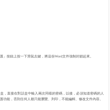
護」按鈕上按一下滑鼠左鍵，將這份
Word
文件強制封鎖起來。
話盒，直接在對話盒中輸入兩次同樣的密碼，以後，必須知道密碼的人
護功能，否則任何人都只能瀏覽、列印，不能編輯、修改文件內容。