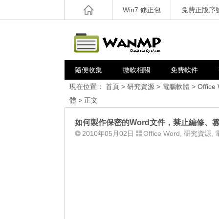
Win7 修正包
免費正版序
隨便收集
微軟相關
免費軟件
現在位置：
首頁
>
研究資源
>
電腦軟體
>
Office
體
> 正文
如何製作保密的Word文件，禁止編修、
2010年05月02日
Office Word
,
研究資源
,