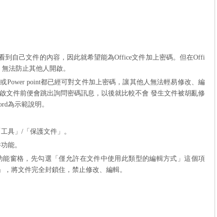
望別人看到自己文件的內容，因此就希望能為Office文件加上密碼。但在Offi
改，無法防止其他人開啟。
xcel或Power point都已經可對文件加上密碼，讓其他人無法輕易修改、編
啟文件前便會跳出詢問密碼訊息，以後就比較不會 發生文件被胡亂修
rd為示範說明。
工具」/「保護文件」。
件功能。
功能窗格，先勾選「僅允許在文件中使用此類型的編輯方式」這個項
」，將文件完全封鎖住，禁止修改、編輯。