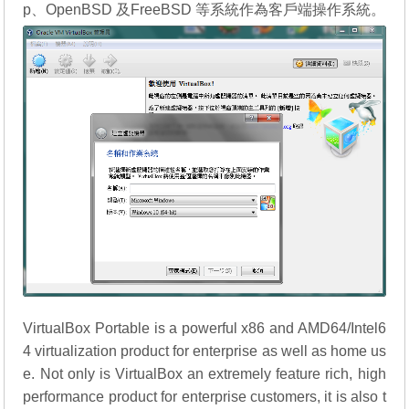
p、OpenBSD 及FreeBSD 等系統作為客戶端操作系統。
VirtualBox Portable is a powerful x86 and AMD64/Intel6
4 virtualization product for enterprise as well as home us
e. Not only is VirtualBox an extremely feature rich, high
performance product for enterprise customers, it is also t